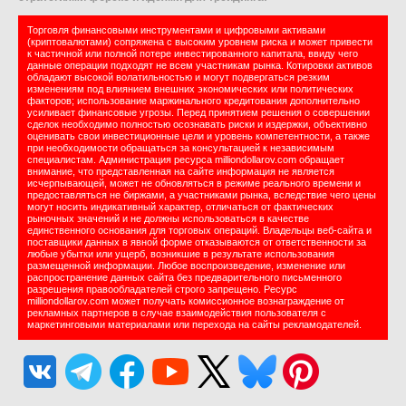
Торговля финансовыми инструментами и цифровыми активами
(криптовалютами) сопряжена с высоким уровнем риска и может привести
к частичной или полной потере инвестированного капитала, ввиду чего
данные операции подходят не всем участникам рынка. Котировки активов
обладают высокой волатильностью и могут подвергаться резким
изменениям под влиянием внешних экономических или политических
факторов; использование маржинального кредитования дополнительно
усиливает финансовые угрозы. Перед принятием решения о совершении
сделок необходимо полностью осознавать риски и издержки, объективно
оценивать свои инвестиционные цели и уровень компетентности, а также
при необходимости обращаться за консультацией к независимым
специалистам. Администрация ресурса milliondollarov.com обращает
внимание, что представленная на сайте информация не является
исчерпывающей, может не обновляться в режиме реального времени и
предоставляться не биржами, а участниками рынка, вследствие чего цены
могут носить индикативный характер, отличаться от фактических
рыночных значений и не должны использоваться в качестве
единственного основания для торговых операций. Владельцы веб-сайта и
поставщики данных в явной форме отказываются от ответственности за
любые убытки или ущерб, возникшие в результате использования
размещенной информации. Любое воспроизведение, изменение или
распространение данных сайта без предварительного письменного
разрешения правообладателей строго запрещено. Ресурс
milliondollarov.com может получать комиссионное вознаграждение от
рекламных партнеров в случае взаимодействия пользователя с
маркетинговыми материалами или перехода на сайты рекламодателей.