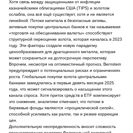
Хотя связь между защищенными от инфляции
казначейскими облигациями США (TIPS) и золотом
ослабла, она всё ещё существует, хотя и не является
линейной. Потоки капитала в безопасные активы,
активные покупки центральных банков и так называемая
«торговля на обесценивании валюты» способствуют
структурной переоценке золота, которая началась в 2023
году. Эти факторы создали новую парадигму
ценообразования для драгоценного металла, которая
может сохраниться на долгосрочную перспективу.
Впрочем, несмотря на оптимистичный прогноз, Bernstein
предупреждает о потенциальных рисках и ограничениях
роста. Глобальные покупки золота центральными
банками замедлились в первые девять месяцев 2025
года, что может сигнализировать о насыщении этого
канала спроса. Хотя приток средств в ETF компенсирует
это снижение, аналитики отмечают, что потоки в
биржевые фонды являются «проциклической силой»,
способной усиливать как ралли, так и резкие коррекции
цен.
Дополнительную неопределенность вносит сложность
прогнозирования политики Федеральной резервной