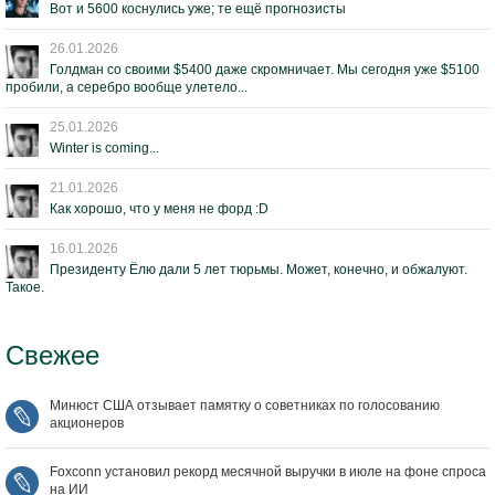
Вот и 5600 коснулись уже; те ещё прогнозисты
26.01.2026
Голдман со своими $5400 даже скромничает. Мы сегодня уже $5100
пробили, а серебро вообще улетело...
25.01.2026
Winter is coming...
21.01.2026
Как хорошо, что у меня не форд :D
16.01.2026
Президенту Ёлю дали 5 лет тюрьмы. Может, конечно, и обжалуют.
Такое.
Свежее
Минюст США отзывает памятку о советниках по голосованию
акционеров
Foxconn установил рекорд месячной выручки в июле на фоне спроса
на ИИ