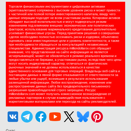
Торговля финансовыми инструментами и цифровыми активами
(криптовалютами) сопряжена с высоким уровнем риска и может привести
к частичной или полной потере инвестированного капитала, ввиду чего
данные операции подходят не всем участникам рынка. Котировки активов
обладают высокой волатильностью и могут подвергаться резким
изменениям под влиянием внешних экономических или политических
факторов; использование маржинального кредитования дополнительно
усиливает финансовые угрозы. Перед принятием решения о совершении
сделок необходимо полностью осознавать риски и издержки, объективно
оценивать свои инвестиционные цели и уровень компетентности, а также
при необходимости обращаться за консультацией к независимым
специалистам. Администрация ресурса milliondollarov.com обращает
внимание, что представленная на сайте информация не является
исчерпывающей, может не обновляться в режиме реального времени и
предоставляться не биржами, а участниками рынка, вследствие чего цены
могут носить индикативный характер, отличаться от фактических
рыночных значений и не должны использоваться в качестве
единственного основания для торговых операций. Владельцы веб-сайта и
поставщики данных в явной форме отказываются от ответственности за
любые убытки или ущерб, возникшие в результате использования
размещенной информации. Любое воспроизведение, изменение или
распространение данных сайта без предварительного письменного
разрешения правообладателей строго запрещено. Ресурс
milliondollarov.com может получать комиссионное вознаграждение от
рекламных партнеров в случае взаимодействия пользователя с
маркетинговыми материалами или перехода на сайты рекламодателей.
О нас