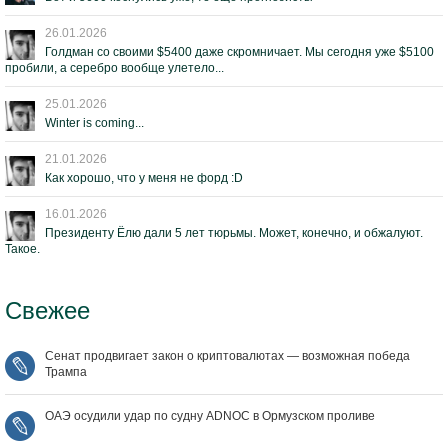
26.01.2026
Голдман со своими $5400 даже скромничает. Мы сегодня уже $5100
пробили, а серебро вообще улетело...
25.01.2026
Winter is coming...
21.01.2026
Как хорошо, что у меня не форд :D
16.01.2026
Президенту Ёлю дали 5 лет тюрьмы. Может, конечно, и обжалуют.
Такое.
Свежее
Сенат продвигает закон о криптовалютах — возможная победа
Трампа
ОАЭ осудили удар по судну ADNOC в Ормузском проливе