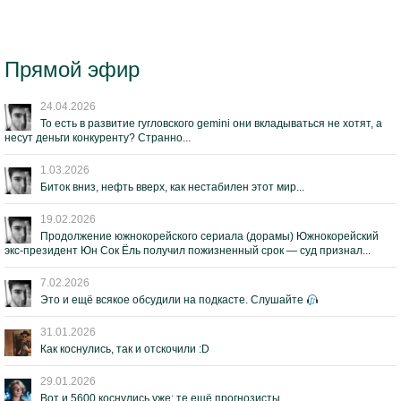
Прямой эфир
24.04.2026
То есть в развитие гугловского gemini они вкладываться не хотят, а
несут деньги конкуренту? Странно...
1.03.2026
Биток вниз, нефть вверх, как нестабилен этот мир...
19.02.2026
Продолжение южнокорейского сериала (дорамы) Южнокорейский
экс-президент Юн Сок Ёль получил пожизненный срок — суд признал...
7.02.2026
Это и ещё всякое обсудили на подкасте. Слушайте
31.01.2026
Как коснулись, так и отскочили :D
29.01.2026
Вот и 5600 коснулись уже; те ещё прогнозисты