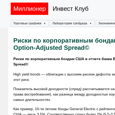
Миллионер
Инвест Клуб
Торговые графики
Лаборатория трейдера
Экономиче
Риски по корпоративным бондам 
Option-Adjusted Spread©
Риски по корпоративным бондам США в отчете банка Bank
Spread©
High yield bonds — облигации с высоким риском дефолта 
этот риск.
Показатель высокой доходности (спред) рассчитывается на
права востребования), как разница между доходностью ко
самых длительностях.
Как пример, 10-ти летние бонды General Electric с рейтин
США — лишь 3.5%. Соответственно спред будет 2% (5.5-3.5