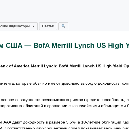
ские индикаторы
Статьи
США — BofA Merrill Lynch US High Y
 of America Merrill Lynch: BofA Merrill Lynch US High Yield Op
эмитента, которые обычно имеют довольно высокую доходность, к
 основе совокупности всевозможных рисков (кредитоспособность, л
рпоративных облигаций в сравнении с казначейскими облигациями 
гом ААА дают доходность в размере 5.5%, а 10-летние облигации Ка
). Соответственно двухпроцентный спред показывает величину рис