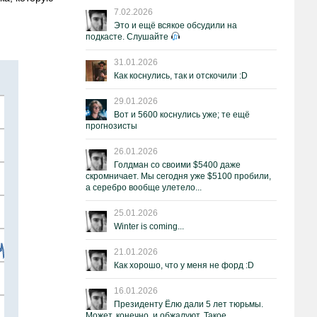
7.02.2026
Это и ещё всякое обсудили на
подкасте. Слушайте
31.01.2026
Как коснулись, так и отскочили :D
29.01.2026
Вот и 5600 коснулись уже; те ещё
прогнозисты
26.01.2026
Голдман со своими $5400 даже
скромничает. Мы сегодня уже $5100 пробили,
а серебро вообще улетело...
25.01.2026
Winter is coming...
21.01.2026
Как хорошо, что у меня не форд :D
16.01.2026
Президенту Ёлю дали 5 лет тюрьмы.
Может, конечно, и обжалуют. Такое.