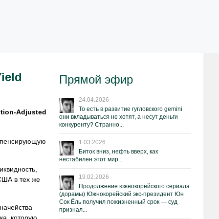
ield
Прямой эфир
24.04.2026
То есть в развитие гугловского gemini
tion-Adjusted
они вкладываться не хотят, а несут деньги
конкуренту? Странно...
омпенсирующую
1.03.2026
Биток вниз, нефть вверх, как
нестабилен этот мир...
иквидность,
19.02.2026
США в тех же
Продолжение южнокорейского сериала
(дорамы) Южнокорейский экс-президент Юн
Сок Ёль получил пожизненный срок — суд
значейства
признал...
ка, которую