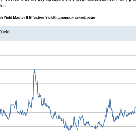
ric.
 Yield Master II Effective Yield©, дневной таймфрейм