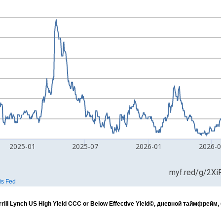
l Lynch US High Yield CCC or Below Effective Yield©, дневной таймфрейм,