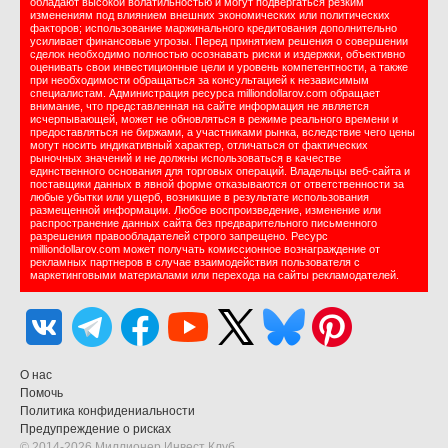
обладают высокой волатильностью и могут подвергаться резким
изменениям под влиянием внешних экономических или политических
факторов; использование маржинального кредитования дополнительно
усиливает финансовые угрозы. Перед принятием решения о совершении
сделок необходимо полностью осознавать риски и издержки, объективно
оценивать свои инвестиционные цели и уровень компетентности, а также
при необходимости обращаться за консультацией к независимым
специалистам. Администрация ресурса milliondollarov.com обращает
внимание, что представленная на сайте информация не является
исчерпывающей, может не обновляться в режиме реального времени и
предоставляться не биржами, а участниками рынка, вследствие чего цены
могут носить индикативный характер, отличаться от фактических
рыночных значений и не должны использоваться в качестве
единственного основания для торговых операций. Владельцы веб-сайта и
поставщики данных в явной форме отказываются от ответственности за
любые убытки или ущерб, возникшие в результате использования
размещенной информации. Любое воспроизведение, изменение или
распространение данных сайта без предварительного письменного
разрешения правообладателей строго запрещено. Ресурс
milliondollarov.com может получать комиссионное вознаграждение от
рекламных партнеров в случае взаимодействия пользователя с
маркетинговыми материалами или перехода на сайты рекламодателей.
О нас
Помочь
Политика конфидениальности
Предупреждение о рисках
© 2014-2026 Миллионер Инвест Клуб