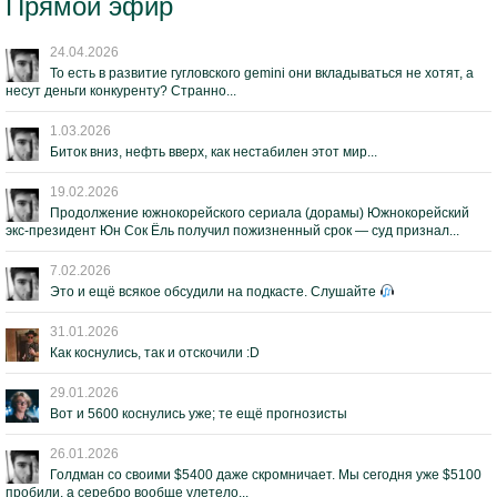
Прямой эфир
24.04.2026
То есть в развитие гугловского gemini они вкладываться не хотят, а
несут деньги конкуренту? Странно...
1.03.2026
Биток вниз, нефть вверх, как нестабилен этот мир...
19.02.2026
Продолжение южнокорейского сериала (дорамы) Южнокорейский
экс-президент Юн Сок Ёль получил пожизненный срок — суд признал...
7.02.2026
Это и ещё всякое обсудили на подкасте. Слушайте
31.01.2026
Как коснулись, так и отскочили :D
29.01.2026
Вот и 5600 коснулись уже; те ещё прогнозисты
26.01.2026
Голдман со своими $5400 даже скромничает. Мы сегодня уже $5100
пробили, а серебро вообще улетело...