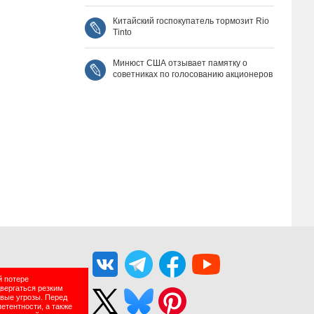
Китайский госпокупатель тормозит Rio
Tinto
Минюст США отзывает памятку о
советниках по голосованию акционеров
й потере
двергаться резким
вые угрозы. Перед
етентности, а также