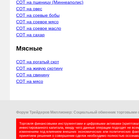
COT на пшеницу (Миннеаполис)
COT на овес
COT на соевые бобы
COT на соевое мясо
COT на соевое масло
COT на сахар
Мясные
COT на рогатый скот
COT на живую скотину
COT на свинину
COT на мясо
Форум Трейдеров Миллионер: Социальный обменник торговыми с
Торговля финансовыми инструментами и цифровыми активами (криптовалю
инвестированного капитала, ввиду чего данные операции подходят не все
изменениям под влиянием внешних экономических или политических факт
принятием решения о совершении сделок необходимо полностью осознават