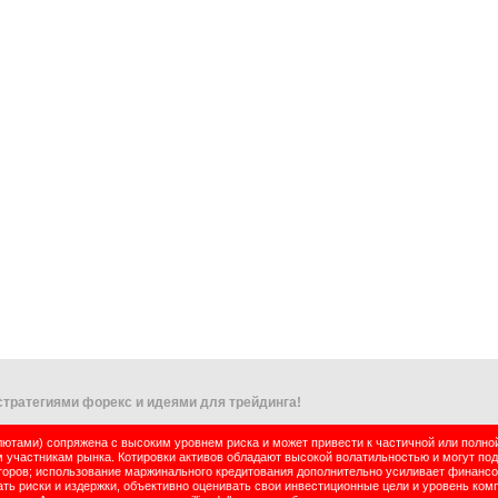
тратегиями форекс и идеями для трейдинга!
тами) сопряжена с высоким уровнем риска и может привести к частичной или полно
м участникам рынка. Котировки активов обладают высокой волатильностью и могут по
оров; использование маржинального кредитования дополнительно усиливает финансо
ь риски и издержки, объективно оценивать свои инвестиционные цели и уровень комп