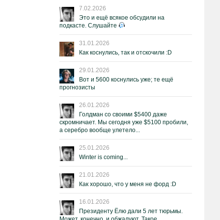
7.02.2026
Это и ещё всякое обсудили на
подкасте. Слушайте
31.01.2026
Как коснулись, так и отскочили :D
29.01.2026
Вот и 5600 коснулись уже; те ещё
прогнозисты
26.01.2026
Голдман со своими $5400 даже
скромничает. Мы сегодня уже $5100 пробили,
а серебро вообще улетело...
25.01.2026
Winter is coming...
21.01.2026
Как хорошо, что у меня не форд :D
16.01.2026
Президенту Ёлю дали 5 лет тюрьмы.
Может, конечно, и обжалуют. Такое.