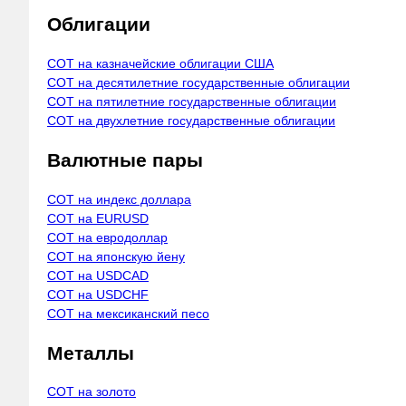
Облигации
COT на казначейские облигации США
COT на десятилетние государственные облигации
COT на пятилетние государственные облигации
COT на двухлетние государственные облигации
Валютные пары
COT на индекс доллара
COT на EURUSD
COT на евродоллар
COT на японскую йену
COT на USDCAD
COT на USDCHF
COT на мексиканский песо
Металлы
COT на золото