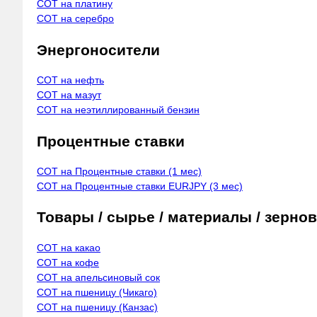
COT на платину
COT на серебро
Энергоносители
COT на нефть
COT на мазут
COT на неэтиллированный бензин
Процентные ставки
COT на Процентные ставки (1 мес)
COT на Процентные ставки EURJPY (3 мес)
Товары / сырье / материалы / зерно
COT на какао
COT на кофе
COT на апельсиновый сок
COT на пшеницу (Чикаго)
COT на пшеницу (Канзас)