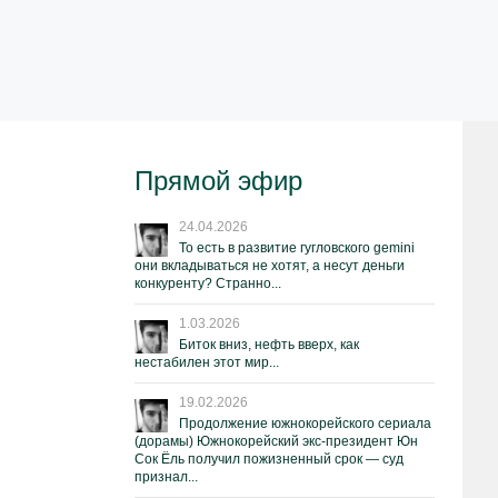
Прямой эфир
24.04.2026
То есть в развитие гугловского gemini
они вкладываться не хотят, а несут деньги
конкуренту? Странно...
1.03.2026
Биток вниз, нефть вверх, как
нестабилен этот мир...
19.02.2026
Продолжение южнокорейского сериала
(дорамы) Южнокорейский экс-президент Юн
Сок Ёль получил пожизненный срок — суд
признал...