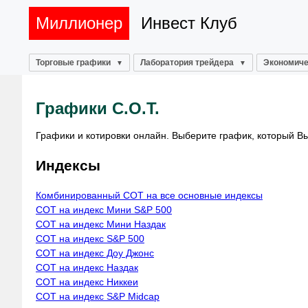
Миллионер
Инвест Клуб
Торговые графики
Лаборатория трейдера
Экономиче
Графики C.O.T.
Графики и котировки онлайн. Выберите график, который Вы
Индексы
Комбинированный COT на все основные индексы
COT на индекс Мини S&P 500
COT на индекс Мини Наздак
COT на индекс S&P 500
COT на индекс Доу Джонс
COT на индекс Наздак
COT на индекс Никкеи
COT на индекс S&P Midcap