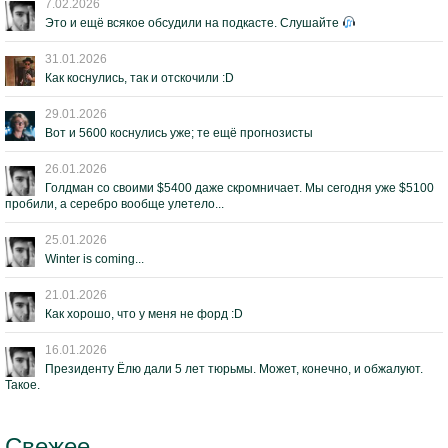
7.02.2026
Это и ещё всякое обсудили на подкасте. Слушайте
31.01.2026
Как коснулись, так и отскочили :D
29.01.2026
Вот и 5600 коснулись уже; те ещё прогнозисты
26.01.2026
Голдман со своими $5400 даже скромничает. Мы сегодня уже $5100
пробили, а серебро вообще улетело...
25.01.2026
Winter is coming...
21.01.2026
Как хорошо, что у меня не форд :D
16.01.2026
Президенту Ёлю дали 5 лет тюрьмы. Может, конечно, и обжалуют.
Такое.
Свежее