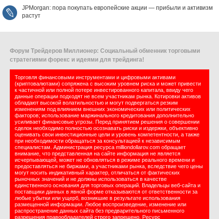
JPMorgan: пора покупать европейские акции — прибыли и активизм
растут
Форум Трейдеров Миллионер: Социальный обменник торговыми
стратегиями форекс и идеями для трейдинга!
Торговля финансовыми инструментами и цифровыми активами
(криптовалютами) сопряжена с высоким уровнем риска и может привести
к частичной или полной потере инвестированного капитала, ввиду чего
данные операции подходят не всем участникам рынка. Котировки активов
обладают высокой волатильностью и могут подвергаться резким
изменениям под влиянием внешних экономических или политических
факторов; использование маржинального кредитования дополнительно
усиливает финансовые угрозы. Перед принятием решения о совершении
сделок необходимо полностью осознавать риски и издержки, объективно
оценивать свои инвестиционные цели и уровень компетентности, а также
при необходимости обращаться за консультацией к независимым
специалистам. Администрация ресурса milliondollarov.com обращает
внимание, что представленная на сайте информация не является
исчерпывающей, может не обновляться в режиме реального времени и
предоставляться не биржами, а участниками рынка, вследствие чего цены
могут носить индикативный характер, отличаться от фактических
рыночных значений и не должны использоваться в качестве
единственного основания для торговых операций. Владельцы веб-сайта и
поставщики данных в явной форме отказываются от ответственности за
любые убытки или ущерб, возникшие в результате использования
размещенной информации. Любое воспроизведение, изменение или
распространение данных сайта без предварительного письменного
разрешения правообладателей строго запрещено. Ресурс