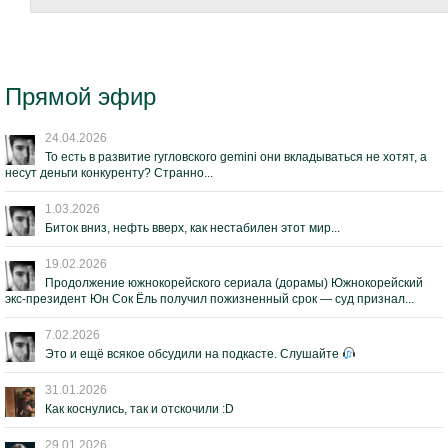
Прямой эфир
24.04.2026
То есть в развитие гугловского gemini они вкладываться не хотят, а
несут деньги конкуренту? Странно...
1.03.2026
Биток вниз, нефть вверх, как нестабилен этот мир...
19.02.2026
Продолжение южнокорейского сериала (дорамы) Южнокорейский
экс-президент Юн Сок Ёль получил пожизненный срок — суд признал...
7.02.2026
Это и ещё всякое обсудили на подкасте. Слушайте
31.01.2026
Как коснулись, так и отскочили :D
29.01.2026