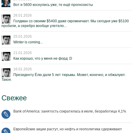
Вот и 5600 коснулись уже; те ещё прогнозисты
26.01.2026
Голдман со своими $5400 даже скромничает. Мы сегодня уже $5100
пробили, а серебро вообще улетело...
25.01.2026
Winter is coming...
21.01.2026
Как хорошо, что у меня не форд :D
16.01.2026
Президенту Ёлю дали 5 лет тюрьмы. Может, конечно, и обжалуют.
Такое.
Свежее
Bank of America: занятость сократилась в июле, безработица 4,1%
Европейские акции растут, но нефть и геополитика сдерживают