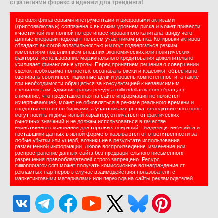
стратегиями форекс и идеями для трейдинга!
Торговля финансовыми инструментами и цифровыми активами
(криптовалютами) сопряжена с высоким уровнем риска и может привести
к частичной или полной потере инвестированного капитала, ввиду чего
данные операции подходят не всем участникам рынка. Котировки активов
обладают высокой волатильностью и могут подвергаться резким
изменениям под влиянием внешних экономических или политических
факторов; использование маржинального кредитования дополнительно
усиливает финансовые угрозы. Перед принятием решения о совершении
сделок необходимо полностью осознавать риски и издержки, объективно
оценивать свои инвестиционные цели и уровень компетентности, а также
при необходимости обращаться за консультацией к независимым
специалистам. Администрация ресурса milliondollarov.com обращает
внимание, что представленная на сайте информация не является
исчерпывающей, может не обновляться в режиме реального времени и
предоставляться не биржами, а участниками рынка, вследствие чего цены
могут носить индикативный характер, отличаться от фактических
рыночных значений и не должны использоваться в качестве
единственного основания для торговых операций. Владельцы веб-сайта и
поставщики данных в явной форме отказываются от ответственности за
любые убытки или ущерб, возникшие в результате использования
размещенной информации. Любое воспроизведение, изменение или
распространение данных сайта без предварительного письменного
разрешения правообладателей строго запрещено. Ресурс
milliondollarov.com может получать комиссионное вознаграждение от
рекламных партнеров в случае взаимодействия пользователя с
маркетинговыми материалами или перехода на сайты рекламодателей.