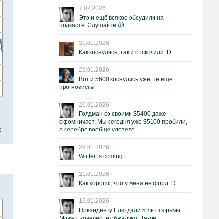
7.02.2026
Это и ещё всякое обсудили на
подкасте. Слушайте
31.01.2026
Как коснулись, так и отскочили :D
29.01.2026
Вот и 5600 коснулись уже; те ещё
прогнозисты
26.01.2026
Голдман со своими $5400 даже
скромничает. Мы сегодня уже $5100 пробили,
а серебро вообще улетело...
25.01.2026
Winter is coming...
21.01.2026
Как хорошо, что у меня не форд :D
16.01.2026
Президенту Ёлю дали 5 лет тюрьмы.
Может, конечно, и обжалуют. Такое.