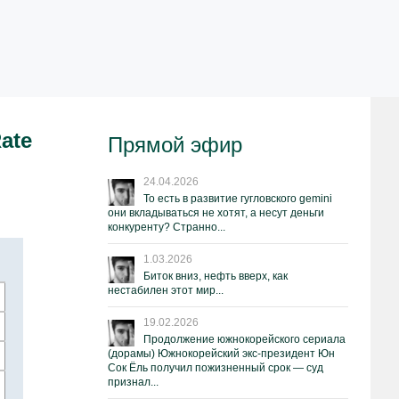
ate
Прямой эфир
24.04.2026
То есть в развитие гугловского gemini
они вкладываться не хотят, а несут деньги
конкуренту? Странно...
1.03.2026
Биток вниз, нефть вверх, как
нестабилен этот мир...
19.02.2026
Продолжение южнокорейского сериала
(дорамы) Южнокорейский экс-президент Юн
Сок Ёль получил пожизненный срок — суд
признал...