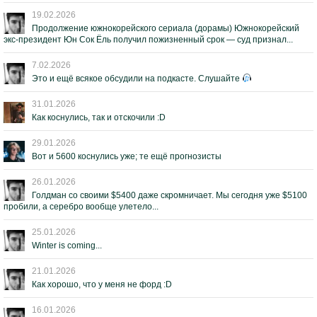
19.02.2026
Продолжение южнокорейского сериала (дорамы) Южнокорейский
экс-президент Юн Сок Ёль получил пожизненный срок — суд признал...
7.02.2026
Это и ещё всякое обсудили на подкасте. Слушайте
31.01.2026
Как коснулись, так и отскочили :D
29.01.2026
Вот и 5600 коснулись уже; те ещё прогнозисты
26.01.2026
Голдман со своими $5400 даже скромничает. Мы сегодня уже $5100
пробили, а серебро вообще улетело...
25.01.2026
Winter is coming...
21.01.2026
Как хорошо, что у меня не форд :D
16.01.2026