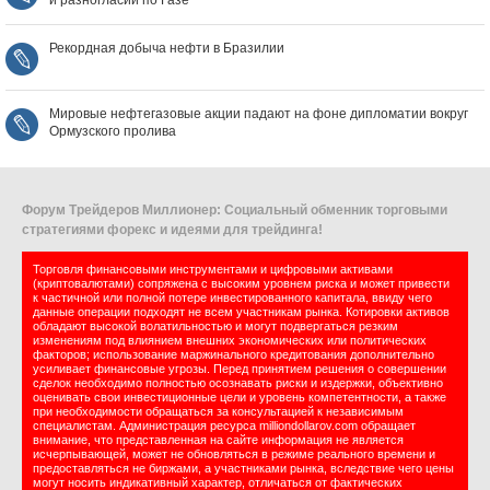
Рекордная добыча нефти в Бразилии
Мировые нефтегазовые акции падают на фоне дипломатии вокруг
Ормузского пролива
Форум Трейдеров Миллионер: Социальный обменник торговыми
стратегиями форекс и идеями для трейдинга!
Торговля финансовыми инструментами и цифровыми активами
(криптовалютами) сопряжена с высоким уровнем риска и может привести
к частичной или полной потере инвестированного капитала, ввиду чего
данные операции подходят не всем участникам рынка. Котировки активов
обладают высокой волатильностью и могут подвергаться резким
изменениям под влиянием внешних экономических или политических
факторов; использование маржинального кредитования дополнительно
усиливает финансовые угрозы. Перед принятием решения о совершении
сделок необходимо полностью осознавать риски и издержки, объективно
оценивать свои инвестиционные цели и уровень компетентности, а также
при необходимости обращаться за консультацией к независимым
специалистам. Администрация ресурса milliondollarov.com обращает
внимание, что представленная на сайте информация не является
исчерпывающей, может не обновляться в режиме реального времени и
предоставляться не биржами, а участниками рынка, вследствие чего цены
могут носить индикативный характер, отличаться от фактических