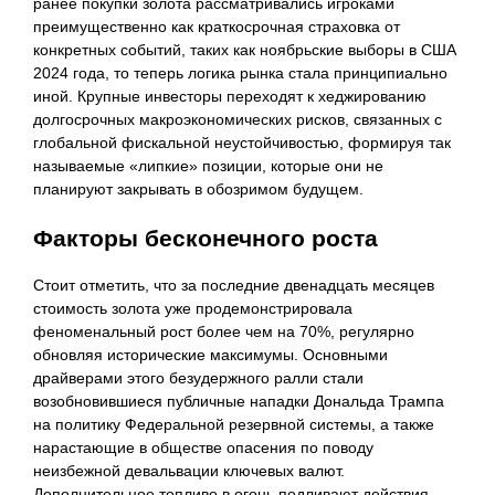
ранее покупки золота рассматривались игроками
преимущественно как краткосрочная страховка от
конкретных событий, таких как ноябрьские выборы в США
2024 года, то теперь логика рынка стала принципиально
иной. Крупные инвесторы переходят к хеджированию
долгосрочных макроэкономических рисков, связанных с
глобальной фискальной неустойчивостью, формируя так
называемые «липкие» позиции, которые они не
планируют закрывать в обозримом будущем.
Факторы бесконечного роста
Стоит отметить, что за последние двенадцать месяцев
стоимость золота уже продемонстрировала
феноменальный рост более чем на 70%, регулярно
обновляя исторические максимумы. Основными
драйверами этого безудержного ралли стали
возобновившиеся публичные нападки Дональда Трампа
на политику Федеральной резервной системы, а также
нарастающие в обществе опасения по поводу
неизбежной девальвации ключевых валют.
Дополнительное топливо в огонь подливают действия