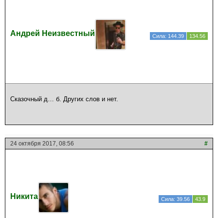
Андрей Неизвестный
Сила: 144.39
134.56
Сказочный д… б. Других слов и нет.
24 октября 2017, 08:56
#
Никита
Сила: 39.56
43.9