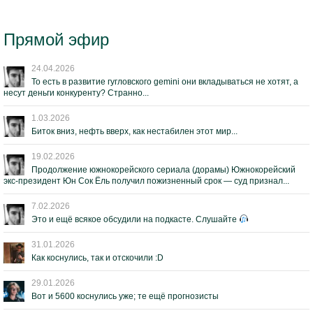
Прямой эфир
24.04.2026
То есть в развитие гугловского gemini они вкладываться не хотят, а
несут деньги конкуренту? Странно...
1.03.2026
Биток вниз, нефть вверх, как нестабилен этот мир...
19.02.2026
Продолжение южнокорейского сериала (дорамы) Южнокорейский
экс-президент Юн Сок Ёль получил пожизненный срок — суд признал...
7.02.2026
Это и ещё всякое обсудили на подкасте. Слушайте
31.01.2026
Как коснулись, так и отскочили :D
29.01.2026
Вот и 5600 коснулись уже; те ещё прогнозисты