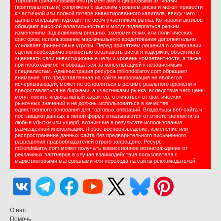
Торговля финансовыми инструментами и цифровыми активами
(криптовалютами) сопряжена с высоким уровнем риска и может привести
к частичной или полной потере инвестированного капитала, ввиду чего
данные операции подходят не всем участникам рынка. Котировки активов
обладают высокой волатильностью и могут подвергаться резким
изменениям под влиянием внешних экономических или политических
факторов; использование маржинального кредитования дополнительно
усиливает финансовые угрозы. Перед принятием решения о совершении
сделок необходимо полностью осознавать риски и издержки, объективно
оценивать свои инвестиционные цели и уровень компетентности, а также
при необходимости обращаться за консультацией к независимым
специалистам. Администрация ресурса milliondollarov.com обращает
внимание, что представленная на сайте информация не является
исчерпывающей, может не обновляться в режиме реального времени и
предоставляться не биржами, а участниками рынка, вследствие чего цены
могут носить индикативный характер, отличаться от фактических
рыночных значений и не должны использоваться в качестве
единственного основания для торговых операций. Владельцы веб-сайта и
поставщики данных в явной форме отказываются от ответственности за
любые убытки или ущерб, возникшие в результате использования
размещенной информации. Любое воспроизведение, изменение или
распространение данных сайта без предварительного письменного
разрешения правообладателей строго запрещено. Ресурс
milliondollarov.com может получать комиссионное вознаграждение от
рекламных партнеров в случае взаимодействия пользователя с
маркетинговыми материалами или перехода на сайты рекламодателей.
О нас
Помочь