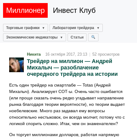
Миллионер
Инвест Клуб
Торговые графики
Лаборатория трейдера
Экономические индикаторы
Статьи
Никита
16 октября 2017, 23:13
|
52 просмотров
Трейдер на миллион — Андрей
Михалыч — разоблачение
очередного трейдера на истории
Есть один трейдер на смартлабе — Totas (Андрей
Михалыч). Анализирует СОТ-ы. Очень часто ошибается
(или проще сказать очень редко угадывает направление
рынка благодаря теории вероятности), но теории выдает
ноебелевские. Много раз задавал ему вопросы
относительно нестыковок, он всегда молчит, потому что с
логикой спорить сложно. Итак, чем он знаменателен?
Он торгует миллионами долларов, работая напрямую