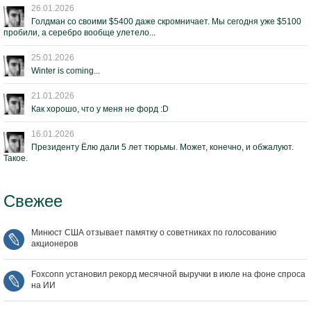
26.01.2026
Голдман со своими $5400 даже скромничает. Мы сегодня уже $5100
пробили, а серебро вообще улетело...
25.01.2026
Winter is coming...
21.01.2026
Как хорошо, что у меня не форд :D
16.01.2026
Президенту Ёлю дали 5 лет тюрьмы. Может, конечно, и обжалуют.
Такое.
Свежее
Минюст США отзывает памятку о советниках по голосованию
акционеров
Foxconn установил рекорд месячной выручки в июле на фоне спроса
на ИИ