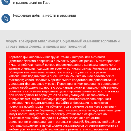
и разногласий по Газе
Рекордная добыча нефти в Бразилии
Форум Трейдеров Миллионер: Социальный обменник торговыми
стратегиями форекс и идеями для трейдинга!
Торговля финансовыми инструментами и цифровыми активами
(криптовалютами) сопряжена с высоким уровнем риска и может привести
к частичной или полной потере инвестированного капитала, ввиду чего
данные операции подходят не всем участникам рынка. Котировки активов
обладают высокой волатильностью и могут подвергаться резким
изменениям под влиянием внешних экономических или политических
факторов; использование маржинального кредитования дополнительно
усиливает финансовые угрозы. Перед принятием решения о совершении
сделок необходимо полностью осознавать риски и издержки, объективно
оценивать свои инвестиционные цели и уровень компетентности, а также
при необходимости обращаться за консультацией к независимым
специалистам. Администрация ресурса milliondollarov.com обращает
внимание, что представленная на сайте информация не является
исчерпывающей, может не обновляться в режиме реального времени и
предоставляться не биржами, а участниками рынка, вследствие чего цены
могут носить индикативный характер, отличаться от фактических
рыночных значений и не должны использоваться в качестве
единственного основания для торговых операций. Владельцы веб-сайта и
поставщики данных в явной форме отказываются от ответственности за
любые убытки или ущерб, возникшие в результате использования