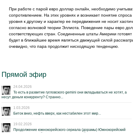
При работе с парой евро доллар онлайн, необходимо учитыва
сопротивлением. На этих уровнях и возникает понятие спроса 
уровня к другому и характер ее передвижения не носит хаоти
согласно волновой теории Эллиота. Поведение пары евро до
соответствующих стран. Соединенные штаты Америки готовят 
будет в ближайшее время являться движущей силой рассматр
очевидно, что пара продолжит нисходящую тенденцию.
Прямой эфир
24.04.2026
То есть в развитие гугловского gemini они вкладываться не хотят, а
несут деньги конкуренту? Странно...
1.03.2026
Биток вниз, нефть вверх, как нестабилен этот мир...
19.02.2026
Продолжение южнокорейского сериала (дорамы) Южнокорейский