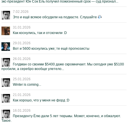
экс-президент Юн Сок Ёль получил пожизненный срок — суд признал...
7.02.2026
Это и ещё всякое обсудили на подкасте. Слушайте
31.01.2026
Как коснулись, так и отскочили :D
29.01.2026
Вот и 5600 коснулись уже; те ещё прогнозисты
26.01.2026
Голдман со своими $5400 даже скромничает. Мы сегодня уже $5100
пробили, а серебро вообще улетело...
25.01.2026
Winter is coming...
21.01.2026
Как хорошо, что у меня не форд :D
16.01.2026
Президенту Ёлю дали 5 лет тюрьмы. Может, конечно, и обжалуют.
Такое.