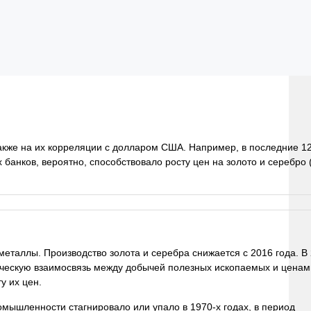
также на их корреляции с долларом США. Например, в последние 1
анков, вероятно, способствовало росту цен на золото и серебро 
еталлы. Производство золота и серебра снижается с 2016 года. В
рическую взаимосвязь между добычей полезных ископаемых и ценам
у их цен.
ышленности стагнировало или упало в 1970-х годах, в период