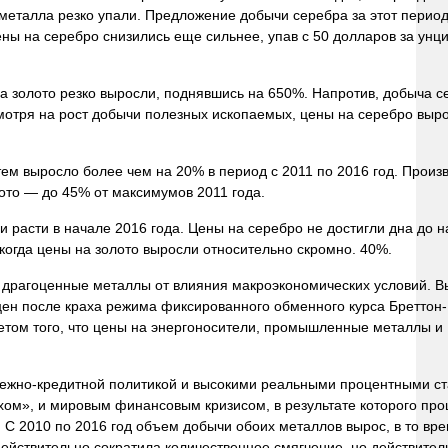
а металла резко упали. Предложение добычи серебра за этот перио
ены на серебро снизились еще сильнее, упав с 50 долларов за унц
 на золото резко выросли, поднявшись на 650%. Напротив, добыча 
есмотря на рост добычи полезных ископаемых, цены на серебро выр
ем выросло более чем на 20% в период с 2011 по 2016 год. Произ
лото — до 45% от максимумов 2011 года.
и расти в начале 2016 года. Цены на серебро не достигли дна до 
 когда цены на золото выросли относительно скромно. 40%.
 драгоценные металлы от влияния макроэкономических условий. В
цен после краха режима фиксированного обменного курса Бреттон-
том того, что цены на энергоносители, промышленные металлы и
нежно-кредитной политикой и высокими реальными процентными ст
хом», и мировым финансовым кризисом, в результате которого пр
 С 2010 по 2016 год объем добычи обоих металлов вырос, в то вре
ействительно сократила количественное смягчение, но действител