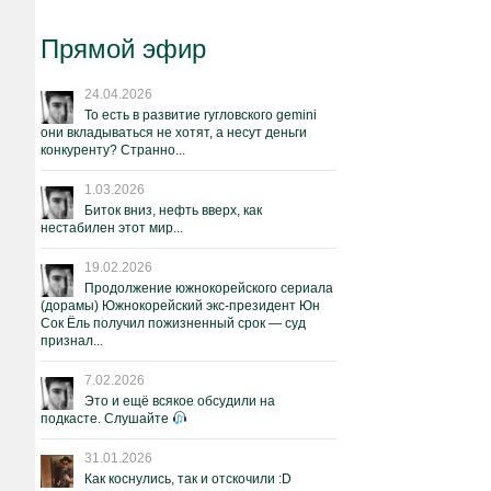
Прямой эфир
24.04.2026
То есть в развитие гугловского gemini
они вкладываться не хотят, а несут деньги
конкуренту? Странно...
1.03.2026
Биток вниз, нефть вверх, как
нестабилен этот мир...
19.02.2026
Продолжение южнокорейского сериала
(дорамы) Южнокорейский экс-президент Юн
Сок Ёль получил пожизненный срок — суд
признал...
7.02.2026
Это и ещё всякое обсудили на
подкасте. Слушайте
31.01.2026
Как коснулись, так и отскочили :D