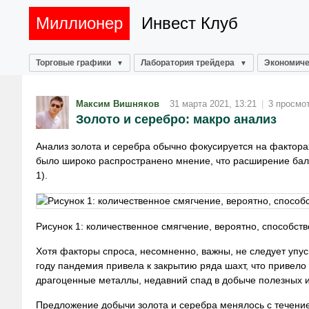
Миллионер
Инвест Клуб
Торговые графики
Лаборатория трейдера
Экономиче
Максим Вишняков
31 марта 2021, 13:21
|
3 просмо
Золото и серебро: макро анализ
Анализ золота и серебра обычно фокусируется на фактора
было широко распространено мнение, что расширение бала
1).
Рисунок 1: количественное смягчение, вероятно, способств
Хотя факторы спроса, несомненно, важны, не следует упус
году пандемия привела к закрытию ряда шахт, что привел
драгоценные металлы, недавний спад в добыче полезных ис
Предложение добычи золота и серебра менялось с течени