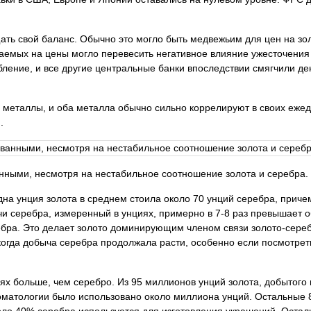
ть свой баланс. Обычно это могло быть медвежьим для цен на золо
емых на цены могло перевесить негативное влияние ужесточения
ление, и все другие центральные банки впоследствии смягчили де
металлы, и оба металла обычно сильно коррелируют в своих ежедн
.
анными, несмотря на нестабильное соотношение золота и серебра.
дна унция золота в среднем стоила около 70 унций серебра, прич
ычи серебра, измеренный в унциях, примерно в 7-8 раз превышает
бра. Это делает золото доминирующим членом связи золото-серебр
когда добыча серебра продолжала расти, особенно если посмотреть 
ях больше, чем серебро. Из 95 миллионов унций золота, добытого 
оматологии было использовано около миллиона унций. Остальные