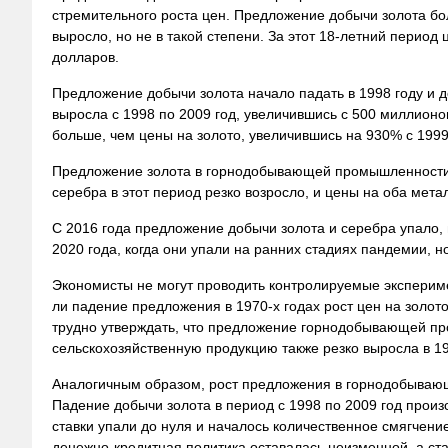
стремительного роста цен. Предложение добычи
золота бо
выросло, но не в такой степени. За этот 18-летний период
долларов.
Предложение добычи золота начало падать в 1998 году и до
выросла с 1998 по 2009 год, увеличившись с 500 миллионо
больше, чем цены на золото, увеличившись на 930% с 1999
Предложение золота в горнодобывающей промышленности выр
серебра в этот период резко возросло, и цены на оба мета
С 2016 года предложение добычи золота и серебра упало, 
2020 года, когда они упали на ранних стадиях пандемии, н
Экономисты не могут проводить контролируемые эксперим
ли падение предложения в 1970-х годах рост цен на золо
трудно утверждать, что предложение горнодобывающей пр
сельскохозяйственную продукцию также резко выросла в 19
Аналогичным образом, рост предложения в горнодобывающ
Падение добычи золота в период с 1998 по 2009 год прои
ставки упали до нуля и началось количественное смягчени
денежно-кредитная политика оставалась неизменной, а ста