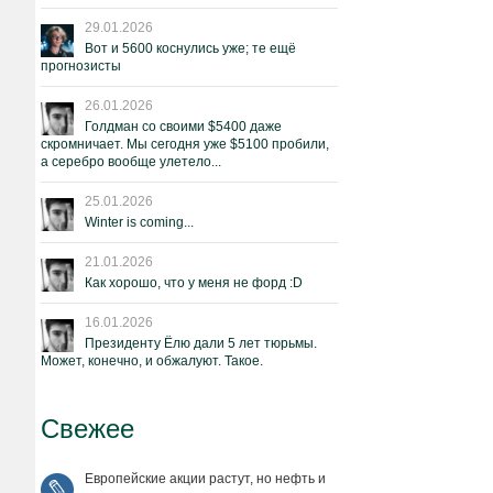
29.01.2026
Вот и 5600 коснулись уже; те ещё
прогнозисты
26.01.2026
Голдман со своими $5400 даже
скромничает. Мы сегодня уже $5100 пробили,
а серебро вообще улетело...
25.01.2026
Winter is coming...
21.01.2026
Как хорошо, что у меня не форд :D
16.01.2026
Президенту Ёлю дали 5 лет тюрьмы.
Может, конечно, и обжалуют. Такое.
Свежее
Европейские акции растут, но нефть и