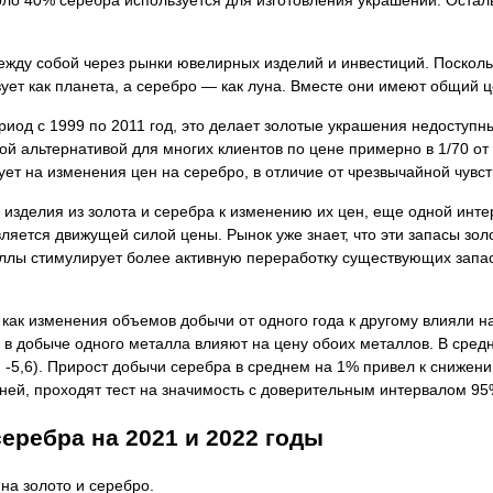
коло 40% серебра используется для изготовления украшений. Остал
ежду собой через рынки ювелирных изделий и инвестиций. Поскольк
вует как планета, а серебро — как луна. Вместе они имеют общий
период с 1999 по 2011 год, это делает золотые украшения недосту
пной альтернативой для многих клиентов по цене примерно в 1/70 от
ет на изменения цен на серебро, в отличие от чрезвычайной чувс
изделия из золота и серебра к изменению их цен, еще одной инт
ется движущей силой цены. Рынок уже знает, что эти запасы золо
ллы стимулирует более активную переработку существующих запасо
 как изменения объемов добычи от одного года к другому влияли н
 в добыче одного металла влияют на цену обоих металлов. В сред
ка: -5,6). Прирост добычи серебра в среднем на 1% привел к снижени
ледней, проходят тест на значимость с доверительным интервалом 95
еребра на 2021 и 2022 годы
а золото и серебро.