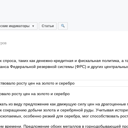
ские индикаторы
Статьи
тров
х спроса, таких как денежно-кредитная и фискальная политика, а 
нса Федеральной резервной системы (ФРС) и других центральных б
овало росту цен на золото и серебро
кать из виду предложение как движущую силу цен на драгоценные м
о к сокращению добычи золота и серебряной руды. Учитывая исто
копаемых, особенно резкий для серебра, мог способствовать рост
ем времени. Предложение обоих металлов в горнодобывающей пром