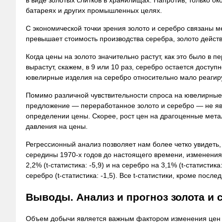
в виде золотых слитков в хранилищах. Напротив, только о
батареях и других промышленных целях.
С экономической точки зрения золото и серебро связаны м
превышает стоимость производства серебра, золото дейст
Когда цены на золото значительно растут, как это было в 
вырастут, скажем, в 9 или 10 раз, серебро остается досту
ювелирные изделия на серебро относительно мало реагиру
Помимо различной чувствительности спроса на ювелирные 
предложение — переработанное золото и серебро — не явля
определении цены. Скорее, рост цен на драгоценные мета
давления на цены.
Регрессионный анализ позволяет нам более четко увидеть,
середины 1970-х годов до настоящего времени, изменения
2,2% (t-статистика: -5,9) и на серебро на 3,1% (t-статисти
серебро (t-статистика: -1,5). Все t-статистики, кроме пос
Выводы. Анализ и прогноз золота и с
Объем добычи является важным фактором изменения цен н