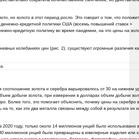
то, но золото в этот период росло. Это говорит о том, что положи
 денежно-кредитной политики США (восемь повышений ставок +
нежно-кредитную политику во время пандемии, на что цены на зол
евных колебаниях цен (рис. 2), существуют огромные различия как
ем соотношение золота и серебра варьировалось от 30 на нижнем у
 объем добычи золота, при измерении в долларах объем добычи зол
о. Более того, это помогает объяснить, почему цены на серебро 
на то, как эти два металла связаны между собой в результате их 
в 2020 году, только около 14 миллионов унций было использовано 
 80 миллионов унций были превращены в ювелирные изделия или 