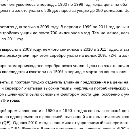
лее чем удвоилось в период с 1980 по 1998 год, когда цены на об
 цены на золото упали с 835 долларов за унцию до 280 долларов. Ц
стигло дна только в 2009 году. В период с 1999 по 2011 год цены
в тройских унций до почти 700 миллионов в год. Тем не менее, н
 по 2011 год.
осло в 2009 году, немного снизилось в 2010 и 2011 годах, а зат
лла резко упали, при этом серебро упало на целых 20%. 72%, а зо
при этом производство серебра резко упало. Цены на золото начал
о впоследствии взлетели на 150% в период с марта по конец июля,
енты, и поэтому трудно отделить влияние предложения на цены на
то и серебро? Учитывая высокие темпы инфляции потребительских 
омышленности было основным фактором роста цен, особенно с уче
70-е годы.
ей промышленности в 1980-х и 1990-х годах совпал с жесткой де
зошло одновременно с рецессией, вызванной «технологическим кра
е (QE). Однако 2010-е годы напоминают управляемый эксперимент.
вки в США, Европе и Японии оставались на нулевом уровне. ФРС д