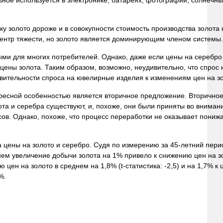
ьное используется в электронике, батареях, фотографии, солнечны
у золото дороже и в совокупности стоимость производства золота
 центр тяжести, но золото является доминирующим членом системы.
пными для многих потребителей. Однако, даже если цены на серебро
 цены золота. Таким образом, возможно, неудивительно, что спрос 
твительности спроса на ювелирные изделия к изменениям цен на зо
ересной особенностью является вторичное предложение. Вторично
та и серебра существуют, и, похоже, они были приняты во вниман
в. Однако, похоже, что процесс переработки не оказывает пониж
а цены на золото и серебро. Судя по измерению за 45-летний пери
нем увеличение добычи золота на 1% привело к снижению цен на з
ю цен на золото в среднем на 1,8% (t-статистика: -2,5) и на 1,7% к
%.