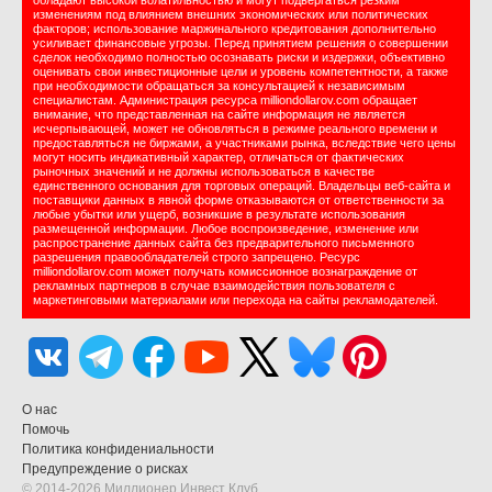
обладают высокой волатильностью и могут подвергаться резким
изменениям под влиянием внешних экономических или политических
факторов; использование маржинального кредитования дополнительно
усиливает финансовые угрозы. Перед принятием решения о совершении
сделок необходимо полностью осознавать риски и издержки, объективно
оценивать свои инвестиционные цели и уровень компетентности, а также
при необходимости обращаться за консультацией к независимым
специалистам. Администрация ресурса milliondollarov.com обращает
внимание, что представленная на сайте информация не является
исчерпывающей, может не обновляться в режиме реального времени и
предоставляться не биржами, а участниками рынка, вследствие чего цены
могут носить индикативный характер, отличаться от фактических
рыночных значений и не должны использоваться в качестве
единственного основания для торговых операций. Владельцы веб-сайта и
поставщики данных в явной форме отказываются от ответственности за
любые убытки или ущерб, возникшие в результате использования
размещенной информации. Любое воспроизведение, изменение или
распространение данных сайта без предварительного письменного
разрешения правообладателей строго запрещено. Ресурс
milliondollarov.com может получать комиссионное вознаграждение от
рекламных партнеров в случае взаимодействия пользователя с
маркетинговыми материалами или перехода на сайты рекламодателей.
О нас
Помочь
Политика конфидениальности
Предупреждение о рисках
© 2014-2026 Миллионер Инвест Клуб