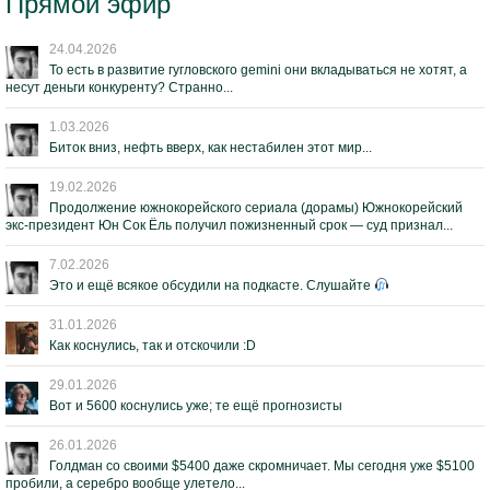
Прямой эфир
24.04.2026
То есть в развитие гугловского gemini они вкладываться не хотят, а
несут деньги конкуренту? Странно...
1.03.2026
Биток вниз, нефть вверх, как нестабилен этот мир...
19.02.2026
Продолжение южнокорейского сериала (дорамы) Южнокорейский
экс-президент Юн Сок Ёль получил пожизненный срок — суд признал...
7.02.2026
Это и ещё всякое обсудили на подкасте. Слушайте
31.01.2026
Как коснулись, так и отскочили :D
29.01.2026
Вот и 5600 коснулись уже; те ещё прогнозисты
26.01.2026
Голдман со своими $5400 даже скромничает. Мы сегодня уже $5100
пробили, а серебро вообще улетело...