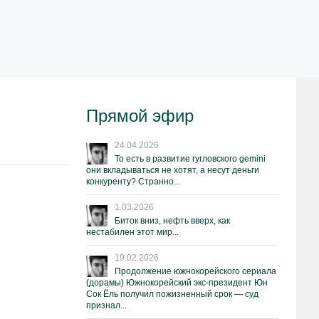
Прямой эфир
24.04.2026
То есть в развитие гугловского gemini
они вкладываться не хотят, а несут деньги
конкуренту? Странно...
1.03.2026
Биток вниз, нефть вверх, как
нестабилен этот мир...
19.02.2026
Продолжение южнокорейского сериала
(дорамы) Южнокорейский экс-президент Юн
Сок Ёль получил пожизненный срок — суд
признал...