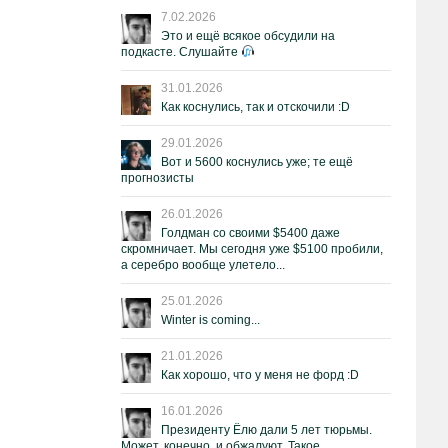
7.02.2026
Это и ещё всякое обсудили на
подкасте. Слушайте
31.01.2026
Как коснулись, так и отскочили :D
29.01.2026
Вот и 5600 коснулись уже; те ещё
прогнозисты
26.01.2026
Голдман со своими $5400 даже
скромничает. Мы сегодня уже $5100 пробили,
а серебро вообще улетело...
25.01.2026
Winter is coming...
21.01.2026
Как хорошо, что у меня не форд :D
16.01.2026
Президенту Ёлю дали 5 лет тюрьмы.
Может, конечно, и обжалуют. Такое.