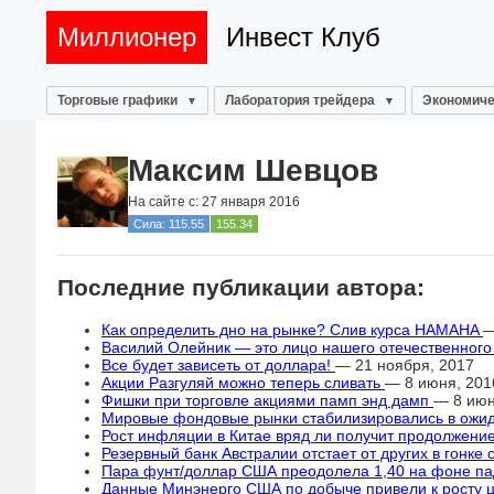
Миллионер
Инвест Клуб
Торговые графики
Лаборатория трейдера
Экономиче
Максим Шевцов
На сайте с: 27 января 2016
Сила: 115.55
155.34
Последние публикации автора:
Как определить дно на рынке? Слив курса HAMAHA
—
Василий Олейник — это лицо нашего отечественного
Все будет зависеть от доллара!
— 21 ноября, 2017
Акции Разгуляй можно теперь сливать
— 8 июня, 201
Фишки при торговле акциями памп энд дамп
— 8 июн
Мировые фондовые рынки стабилизировались в ож
Рост инфляции в Китае вряд ли получит продолжени
Резервный банк Австралии отстает от других в гонке
Пара фунт/доллар США преодолела 1,40 на фоне п
Данные Минэнерго США по добыче привели к росту 