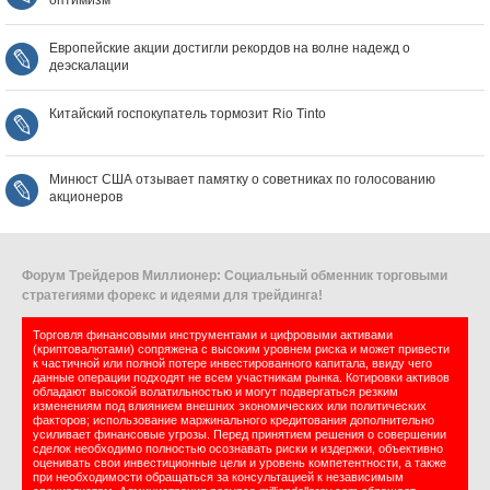
оптимизм
Европейские акции достигли рекордов на волне надежд о
деэскалации
Китайский госпокупатель тормозит Rio Tinto
Минюст США отзывает памятку о советниках по голосованию
акционеров
Форум Трейдеров Миллионер: Социальный обменник торговыми
стратегиями форекс и идеями для трейдинга!
Торговля финансовыми инструментами и цифровыми активами
(криптовалютами) сопряжена с высоким уровнем риска и может привести
к частичной или полной потере инвестированного капитала, ввиду чего
данные операции подходят не всем участникам рынка. Котировки активов
обладают высокой волатильностью и могут подвергаться резким
изменениям под влиянием внешних экономических или политических
факторов; использование маржинального кредитования дополнительно
усиливает финансовые угрозы. Перед принятием решения о совершении
сделок необходимо полностью осознавать риски и издержки, объективно
оценивать свои инвестиционные цели и уровень компетентности, а также
при необходимости обращаться за консультацией к независимым