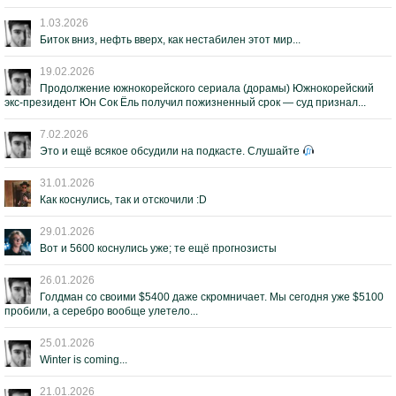
1.03.2026
Биток вниз, нефть вверх, как нестабилен этот мир...
19.02.2026
Продолжение южнокорейского сериала (дорамы) Южнокорейский
экс-президент Юн Сок Ёль получил пожизненный срок — суд признал...
7.02.2026
Это и ещё всякое обсудили на подкасте. Слушайте
31.01.2026
Как коснулись, так и отскочили :D
29.01.2026
Вот и 5600 коснулись уже; те ещё прогнозисты
26.01.2026
Голдман со своими $5400 даже скромничает. Мы сегодня уже $5100
пробили, а серебро вообще улетело...
25.01.2026
Winter is coming...
21.01.2026