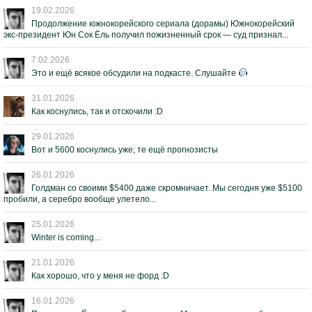
19.02.2026
Продолжение южнокорейского сериала (дорамы) Южнокорейский
экс-президент Юн Сок Ёль получил пожизненный срок — суд признал...
7.02.2026
Это и ещё всякое обсудили на подкасте. Слушайте
31.01.2026
Как коснулись, так и отскочили :D
29.01.2026
Вот и 5600 коснулись уже; те ещё прогнозисты
26.01.2026
Голдман со своими $5400 даже скромничает. Мы сегодня уже $5100
пробили, а серебро вообще улетело...
25.01.2026
Winter is coming...
21.01.2026
Как хорошо, что у меня не форд :D
16.01.2026