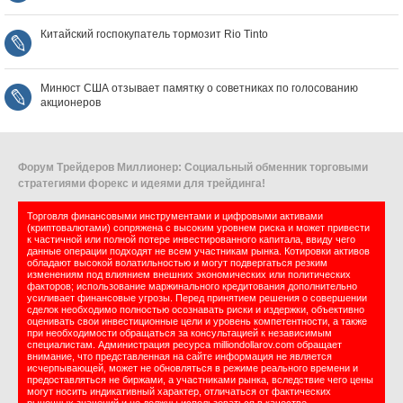
Китайский госпокупатель тормозит Rio Tinto
Минюст США отзывает памятку о советниках по голосованию
акционеров
Форум Трейдеров Миллионер: Социальный обменник торговыми
стратегиями форекс и идеями для трейдинга!
Торговля финансовыми инструментами и цифровыми активами
(криптовалютами) сопряжена с высоким уровнем риска и может привести
к частичной или полной потере инвестированного капитала, ввиду чего
данные операции подходят не всем участникам рынка. Котировки активов
обладают высокой волатильностью и могут подвергаться резким
изменениям под влиянием внешних экономических или политических
факторов; использование маржинального кредитования дополнительно
усиливает финансовые угрозы. Перед принятием решения о совершении
сделок необходимо полностью осознавать риски и издержки, объективно
оценивать свои инвестиционные цели и уровень компетентности, а также
при необходимости обращаться за консультацией к независимым
специалистам. Администрация ресурса milliondollarov.com обращает
внимание, что представленная на сайте информация не является
исчерпывающей, может не обновляться в режиме реального времени и
предоставляться не биржами, а участниками рынка, вследствие чего цены
могут носить индикативный характер, отличаться от фактических