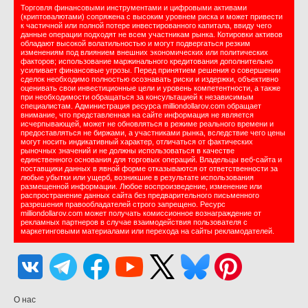
Торговля финансовыми инструментами и цифровыми активами
(криптовалютами) сопряжена с высоким уровнем риска и может привести
к частичной или полной потере инвестированного капитала, ввиду чего
данные операции подходят не всем участникам рынка. Котировки активов
обладают высокой волатильностью и могут подвергаться резким
изменениям под влиянием внешних экономических или политических
факторов; использование маржинального кредитования дополнительно
усиливает финансовые угрозы. Перед принятием решения о совершении
сделок необходимо полностью осознавать риски и издержки, объективно
оценивать свои инвестиционные цели и уровень компетентности, а также
при необходимости обращаться за консультацией к независимым
специалистам. Администрация ресурса milliondollarov.com обращает
внимание, что представленная на сайте информация не является
исчерпывающей, может не обновляться в режиме реального времени и
предоставляться не биржами, а участниками рынка, вследствие чего цены
могут носить индикативный характер, отличаться от фактических
рыночных значений и не должны использоваться в качестве
единственного основания для торговых операций. Владельцы веб-сайта и
поставщики данных в явной форме отказываются от ответственности за
любые убытки или ущерб, возникшие в результате использования
размещенной информации. Любое воспроизведение, изменение или
распространение данных сайта без предварительного письменного
разрешения правообладателей строго запрещено. Ресурс
milliondollarov.com может получать комиссионное вознаграждение от
рекламных партнеров в случае взаимодействия пользователя с
маркетинговыми материалами или перехода на сайты рекламодателей.
О нас