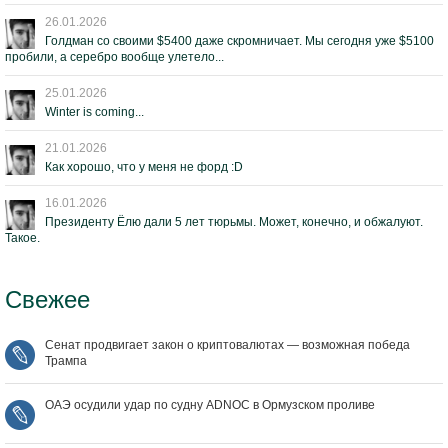
26.01.2026
Голдман со своими $5400 даже скромничает. Мы сегодня уже $5100
пробили, а серебро вообще улетело...
25.01.2026
Winter is coming...
21.01.2026
Как хорошо, что у меня не форд :D
16.01.2026
Президенту Ёлю дали 5 лет тюрьмы. Может, конечно, и обжалуют.
Такое.
Свежее
Сенат продвигает закон о криптовалютах — возможная победа
Трампа
ОАЭ осудили удар по судну ADNOC в Ормузском проливе