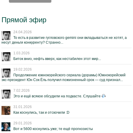
Прямой эфир
24.04.2026
То есть в развитие гугловского gemini они вкладываться не хотят, а
несут деньги конкуренту? Странно...
1.03.2026
Биток вниз, нефть вверх, как нестабилен этот мир...
19.02.2026
Продолжение южнокорейского сериала (дорамы) Южнокорейский
экс-президент Юн Сок Ёль получил пожизненный срок — суд признал...
7.02.2026
Это и ещё всякое обсудили на подкасте. Слушайте
31.01.2026
Как коснулись, так и отскочили :D
29.01.2026
Вот и 5600 коснулись уже; те ещё прогнозисты