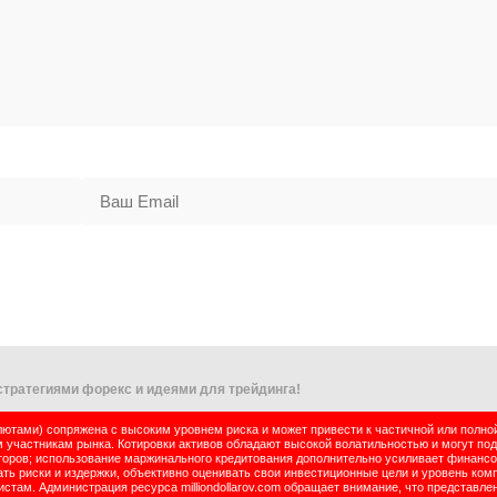
тратегиями форекс и идеями для трейдинга!
тами) сопряжена с высоким уровнем риска и может привести к частичной или полно
м участникам рынка. Котировки активов обладают высокой волатильностью и могут по
оров; использование маржинального кредитования дополнительно усиливает финансо
ь риски и издержки, объективно оценивать свои инвестиционные цели и уровень комп
там. Администрация ресурса milliondollarov.com обращает внимание, что представле