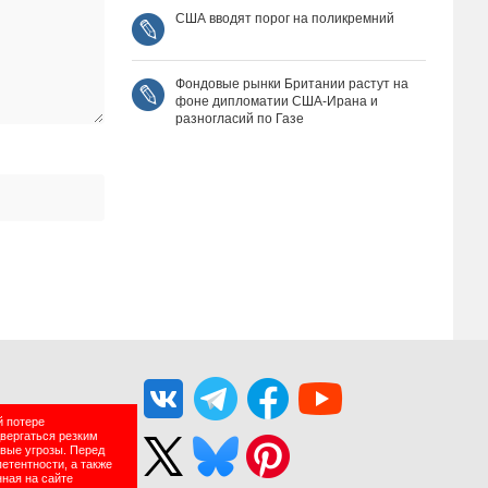
США вводят порог на поликремний
Фондовые рынки Британии растут на
фоне дипломатии США‑Ирана и
разногласий по Газе
й потере
двергаться резким
вые угрозы. Перед
етентности, а также
нная на сайте