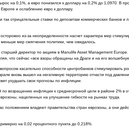
ырос на 0,1%, а евро понизился к доллару на 0,2% до 1,0970. В п
в Европе и ослаблению евро к доллару.
и так отрицательные ставки по депозитам коммерческих банков и 
 осторожно из-за неопределенности насчет характера мер стимули
яв меньше мер
смягчения политики, чем ожидалось.
старший директор по акциям в Manulife Asset Management Europe. 
авляя, что сейчас «все взоры обращены на Драги и на его волшебну
 вопросом касательно способности центробанков стимулировать ро
врале вновь вышел на негативную территорию отчасти под давле
лжит ухудшать свои прогнозы по инфляции.
й по возращению инфляции к среднесрочной цели в районе 2% в о
врозоны, нацеленных на улучшение гибкости на рынках труда.
ас положением владеют правительства стран еврозоны, а они дейс
римерно на 0,02 процентного пункта до 0,218%.