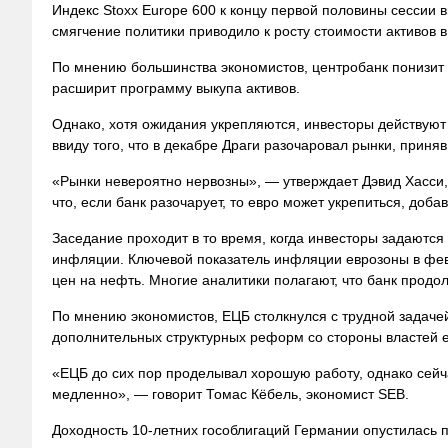
Индекс Stoxx Europe 600 к концу первой половины сессии в
смягчение политики приводило к росту стоимости активов 
По мнению большинства экономистов, центробанк понизит 
расширит программу выкупа активов.
Однако, хотя ожидания укрепляются, инвесторы действуют
ввиду того, что в декабре Драги разочаровал рынки, прин
«Рынки невероятно нервозны», — утверждает Дэвид Хасси, 
что, если банк разочарует, то евро может укрепиться, доб
Заседание проходит в то время, когда инвесторы задаются
инфляции. Ключевой показатель инфляции еврозоны в фе
цен на нефть. Многие аналитики полагают, что банк продо
По мнению экономистов, ЕЦБ столкнулся с трудной задаче
дополнительных структурных реформ со стороны властей е
«ЕЦБ до сих пор проделывал хорошую работу, однако сейч
медленно», — говорит Томас Кёбель, экономист SEB.
Доходность 10-летних гособлигаций Германии опустилась п