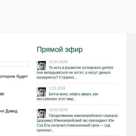
Прямой эфир
24.04.2026
То есть в развитие гугловского gemini
они вкладываться не хотят, а несут деньги
котором будет
конкуренту? Странно...
1.03.2026
де
Биток вниз, нефть вверх, как
нестабилен этот мир...
19.02.2026
тил Дэвид
Продолжение южнокорейского сериала
(дорамы) Южнокорейский экс-президент Юн
Сок Ёль получил пожизненный срок — суд
признал...