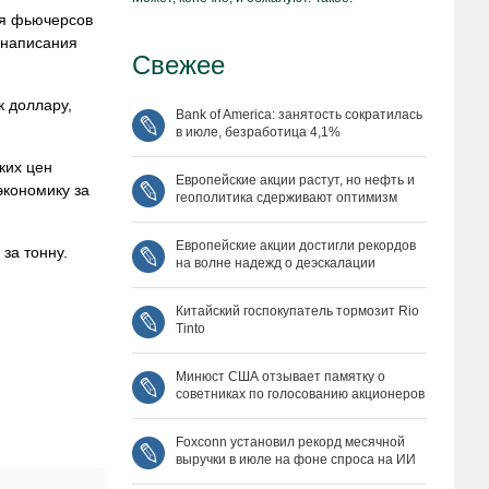
ия фьючерсов
 написания
Свежее
к доллару,
Bank of America: занятость сократилась
в июле, безработица 4,1%
ких цен
Европейские акции растут, но нефть и
экономику за
геополитика сдерживают оптимизм
Европейские акции достигли рекордов
за тонну.
на волне надежд о деэскалации
Китайский госпокупатель тормозит Rio
Tinto
Минюст США отзывает памятку о
советниках по голосованию акционеров
Foxconn установил рекорд месячной
выручки в июле на фоне спроса на ИИ