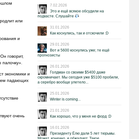
рошлом
7.02.2026
Это и ещё всякое обсудили на
подкасте. Слушайте
продлит или
31.01.2026
Как коснулись, так и отскочили :D
рования и
29.01.2026
Вот и 5600 коснулись уже; те ещё
прогнозисты
Он говорит,
ю палочку».
26.01.2026
Голдман со своими $5400 даже
ст экономики и
скромничает. Мы сегодня уже $5100 пробили,
нием падающих
а серебро вообще улетело...
25.01.2026
тсутствие
Winter is coming...
21.01.2026
твуют очень
Как хорошо, что у меня не форд :D
16.01.2026
Президенту Ёлю дали 5 лет тюрьмы.
Может, конечно, и обжалуют. Такое.