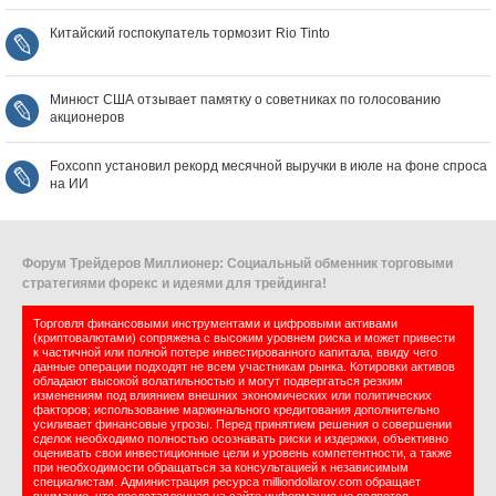
Китайский госпокупатель тормозит Rio Tinto
Минюст США отзывает памятку о советниках по голосованию
акционеров
Foxconn установил рекорд месячной выручки в июле на фоне спроса
на ИИ
Форум Трейдеров Миллионер: Социальный обменник торговыми
стратегиями форекс и идеями для трейдинга!
Торговля финансовыми инструментами и цифровыми активами
(криптовалютами) сопряжена с высоким уровнем риска и может привести
к частичной или полной потере инвестированного капитала, ввиду чего
данные операции подходят не всем участникам рынка. Котировки активов
обладают высокой волатильностью и могут подвергаться резким
изменениям под влиянием внешних экономических или политических
факторов; использование маржинального кредитования дополнительно
усиливает финансовые угрозы. Перед принятием решения о совершении
сделок необходимо полностью осознавать риски и издержки, объективно
оценивать свои инвестиционные цели и уровень компетентности, а также
при необходимости обращаться за консультацией к независимым
специалистам. Администрация ресурса milliondollarov.com обращает