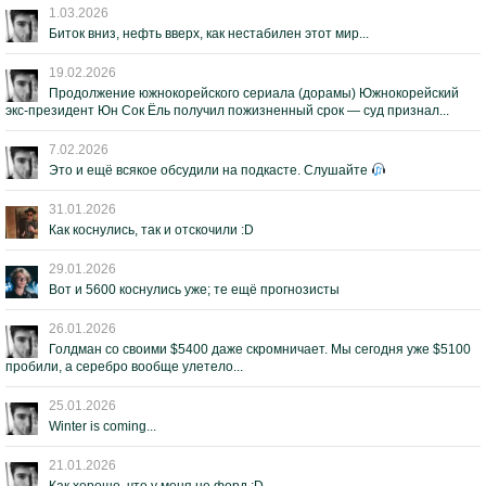
1.03.2026
Биток вниз, нефть вверх, как нестабилен этот мир...
19.02.2026
Продолжение южнокорейского сериала (дорамы) Южнокорейский
экс-президент Юн Сок Ёль получил пожизненный срок — суд признал...
7.02.2026
Это и ещё всякое обсудили на подкасте. Слушайте
31.01.2026
Как коснулись, так и отскочили :D
29.01.2026
Вот и 5600 коснулись уже; те ещё прогнозисты
26.01.2026
Голдман со своими $5400 даже скромничает. Мы сегодня уже $5100
пробили, а серебро вообще улетело...
25.01.2026
Winter is coming...
21.01.2026