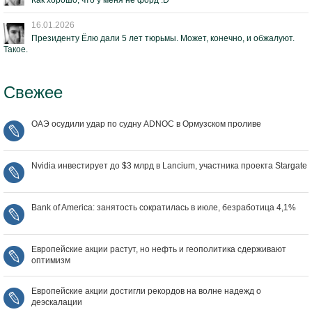
Как хорошо, что у меня не форд :D
16.01.2026
Президенту Ёлю дали 5 лет тюрьмы. Может, конечно, и обжалуют.
Такое.
Свежее
ОАЭ осудили удар по судну ADNOC в Ормузском проливе
Nvidia инвестирует до $3 млрд в Lancium, участника проекта Stargate
Bank of America: занятость сократилась в июле, безработица 4,1%
Европейские акции растут, но нефть и геополитика сдерживают
оптимизм
Европейские акции достигли рекордов на волне надежд о
деэскалации