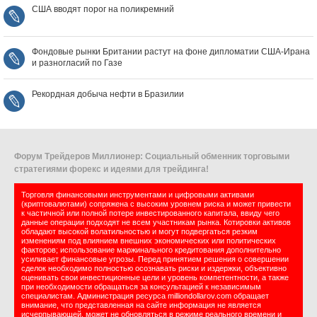
США вводят порог на поликремний
Фондовые рынки Британии растут на фоне дипломатии США‑Ирана
и разногласий по Газе
Рекордная добыча нефти в Бразилии
Форум Трейдеров Миллионер: Социальный обменник торговыми
стратегиями форекс и идеями для трейдинга!
Торговля финансовыми инструментами и цифровыми активами
(криптовалютами) сопряжена с высоким уровнем риска и может привести
к частичной или полной потере инвестированного капитала, ввиду чего
данные операции подходят не всем участникам рынка. Котировки активов
обладают высокой волатильностью и могут подвергаться резким
изменениям под влиянием внешних экономических или политических
факторов; использование маржинального кредитования дополнительно
усиливает финансовые угрозы. Перед принятием решения о совершении
сделок необходимо полностью осознавать риски и издержки, объективно
оценивать свои инвестиционные цели и уровень компетентности, а также
при необходимости обращаться за консультацией к независимым
специалистам. Администрация ресурса milliondollarov.com обращает
внимание, что представленная на сайте информация не является
исчерпывающей, может не обновляться в режиме реального времени и