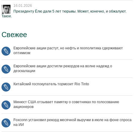
16.01.2026
Президенту Ёлю дали 5 лет тюрьмы. Может, конечно, и обжалуют.
Такое.
Свежее
Европейские акции растут, но нефть и геополитика сдерживают
оптимизм
Европейские акции достигли рекордов на волне надежд о
деэскалации
Китайский госпокупатель тормозит Rio Tinto
Минюст США отзывает памятку о советниках по голосованию
акционеров
Foxconn установил рекорд месячной выручки в июле на фоне спроса
на ИИ