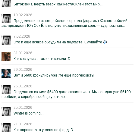
Биток вниз, нефть вверх, как нестабилен этот мир...
19.02.2026
Продолжение южнокорейского сериала (дорамы) Южнокорейский
экс-президент Юн Сок Ёль получил пожизненный срок — суд признал...
7.02.2026
Это и ещё всякое обсудили на подкасте. Слушайте
31.01.2026
Как коснулись, так и отскочили :D
29.01.2026
Вот и 5600 коснулись уже; те ещё прогнозисты
26.01.2026
Голдман со своими $5400 даже скромничает. Мы сегодня уже $5100
пробили, а серебро вообще улетело...
25.01.2026
Winter is coming...
21.01.2026
Как хорошо, что у меня не форд :D