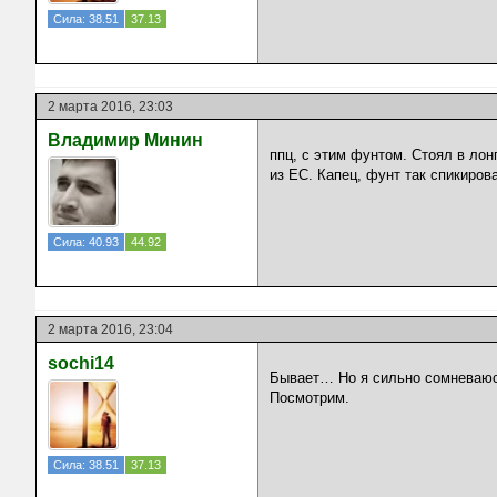
Сила: 38.51
37.13
2 марта 2016, 23:03
Владимир Минин
ппц, с этим фунтом. Стоял в лон
из ЕС. Капец, фунт так спикиров
Сила: 40.93
44.92
2 марта 2016, 23:04
sochi14
Бывает… Но я сильно сомневаюсь
Посмотрим.
Сила: 38.51
37.13