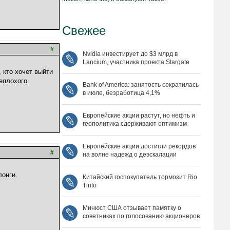
Свежее
#
Nvidia инвестирует до $3 млрд в
Lancium, участника проекта Stargate
 кто хочет выйти
еплохого.
Bank of America: занятость сократилась
в июле, безработица 4,1%
Европейские акции растут, но нефть и
геополитика сдерживают оптимизм
Европейские акции достигли рекордов
#
на волне надежд о деэскалации
лонги.
Китайский госпокупатель тормозит Rio
Tinto
Минюст США отзывает памятку о
советниках по голосованию акционеров