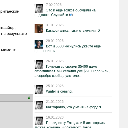
7.02.2026
Это и ещё всякое обсудили на
британский
подкасте. Слушайте
31.01.2026
лтшайер,
Как коснулись, так и отскочили :D
т в результате
29.01.2026
Вот и 5600 коснулись уже; те ещё
й момент
прогнозисты
26.01.2026
Голдман со своими $5400 даже
скромничает. Мы сегодня уже $5100 пробили,
а серебро вообще улетело...
25.01.2026
Winter is coming...
#
21.01.2026
Как хорошо, что у меня не форд :D
16.01.2026
Президенту Ёлю дали 5 лет тюрьмы.
Может, конечно, и обжалуют. Такое.