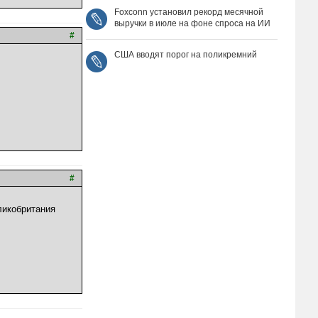
Foxconn установил рекорд месячной
выручки в июле на фоне спроса на ИИ
#
США вводят порог на поликремний
#
ликобритания