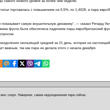
до самого низкого уровня за более чем неделю.
атьи торговалась с повышением на 0,5%, по 1,4028, а пара евро/
н показывает самую внушительную динамику”, — сказал Ричард Уи
намика фунта была обеспечена падением пары евро/британский фун
 спросом.
реодоления скользящей средней за 21 день, которая на настоящи
ет важным, так как пара не делала этого с начала
декабря.
смос скоро. Наверное, самая недооцененная пара сейчас.