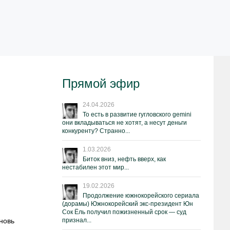
Прямой эфир
24.04.2026
То есть в развитие гугловского gemini
они вкладываться не хотят, а несут деньги
конкуренту? Странно...
1.03.2026
Биток вниз, нефть вверх, как
нестабилен этот мир...
19.02.2026
Продолжение южнокорейского сериала
(дорамы) Южнокорейский экс-президент Юн
Сок Ёль получил пожизненный срок — суд
новь
признал...