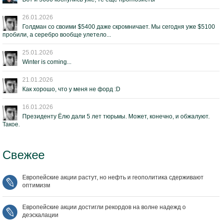
26.01.2026
Голдман со своими $5400 даже скромничает. Мы сегодня уже $5100
пробили, а серебро вообще улетело...
25.01.2026
Winter is coming...
21.01.2026
Как хорошо, что у меня не форд :D
16.01.2026
Президенту Ёлю дали 5 лет тюрьмы. Может, конечно, и обжалуют.
Такое.
Свежее
Европейские акции растут, но нефть и геополитика сдерживают
оптимизм
Европейские акции достигли рекордов на волне надежд о
деэскалации