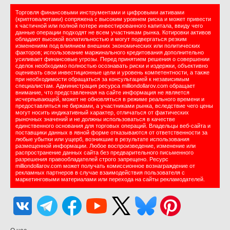
Торговля финансовыми инструментами и цифровыми активами
(криптовалютами) сопряжена с высоким уровнем риска и может привести
к частичной или полной потере инвестированного капитала, ввиду чего
данные операции подходят не всем участникам рынка. Котировки активов
обладают высокой волатильностью и могут подвергаться резким
изменениям под влиянием внешних экономических или политических
факторов; использование маржинального кредитования дополнительно
усиливает финансовые угрозы. Перед принятием решения о совершении
сделок необходимо полностью осознавать риски и издержки, объективно
оценивать свои инвестиционные цели и уровень компетентности, а также
при необходимости обращаться за консультацией к независимым
специалистам. Администрация ресурса milliondollarov.com обращает
внимание, что представленная на сайте информация не является
исчерпывающей, может не обновляться в режиме реального времени и
предоставляться не биржами, а участниками рынка, вследствие чего цены
могут носить индикативный характер, отличаться от фактических
рыночных значений и не должны использоваться в качестве
единственного основания для торговых операций. Владельцы веб-сайта и
поставщики данных в явной форме отказываются от ответственности за
любые убытки или ущерб, возникшие в результате использования
размещенной информации. Любое воспроизведение, изменение или
распространение данных сайта без предварительного письменного
разрешения правообладателей строго запрещено. Ресурс
milliondollarov.com может получать комиссионное вознаграждение от
рекламных партнеров в случае взаимодействия пользователя с
маркетинговыми материалами или перехода на сайты рекламодателей.