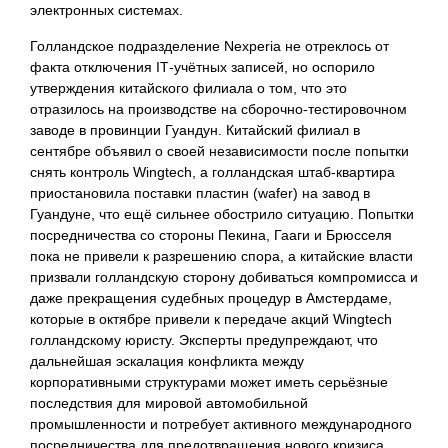
электронных системах.
Голландское подразделение Nexperia не отреклось от
факта отключения IT‑учётных записей, но оспорило
утверждения китайского филиала о том, что это
отразилось на производстве на сборочно‑тестировочном
заводе в провинции Гуандун. Китайский филиал в
сентябре объявил о своей независимости после попытки
снять контроль Wingtech, а голландская штаб‑квартира
приостановила поставки пластин (wafer) на завод в
Гуандуне, что ещё сильнее обострило ситуацию. Попытки
посредничества со стороны Пекина, Гааги и Брюсселя
пока не привели к разрешению спора, а китайские власти
призвали голландскую сторону добиваться компромисса и
даже прекращения судебных процедур в Амстердаме,
которые в октябре привели к передаче акций Wingtech
голландскому юристу. Эксперты предупреждают, что
дальнейшая эскалация конфликта между
корпоративными структурами может иметь серьёзные
последствия для мировой автомобильной
промышленности и потребует активного международного
посредничества для предотвращения нового кризиса.