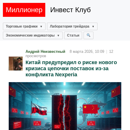
Миллионер
Инвест Клуб
Торговые графики
Лаборатория трейдера
Экономические индикаторы
Статьи
Андрей Неизвестный
8 марта 2026, 10:09
|
12
просмотров
Китай предупредил о риске нового
кризиса цепочки поставок из‑за
конфликта Nexperia