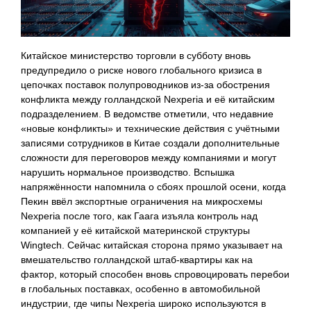
Китайское министерство торговли в субботу вновь
предупредило о риске нового глобального кризиса в
цепочках поставок полупроводников из‑за обострения
конфликта между голландской Nexperia и её китайским
подразделением. В ведомстве отметили, что недавние
«новые конфликты» и технические действия с учётными
записями сотрудников в Китае создали дополнительные
сложности для переговоров между компаниями и могут
нарушить нормальное производство. Вспышка
напряжённости напомнила о сбоях прошлой осени, когда
Пекин ввёл экспортные ограничения на микросхемы
Nexperia после того, как Гаага изъяла контроль над
компанией у её китайской материнской структуры
Wingtech. Сейчас китайская сторона прямо указывает на
вмешательство голландской штаб‑квартиры как на
фактор, который способен вновь спровоцировать перебои
в глобальных поставках, особенно в автомобильной
индустрии, где чипы Nexperia широко используются в