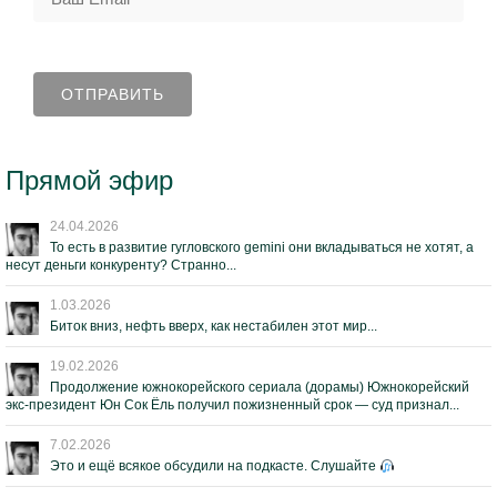
Прямой эфир
24.04.2026
То есть в развитие гугловского gemini они вкладываться не хотят, а
несут деньги конкуренту? Странно...
1.03.2026
Биток вниз, нефть вверх, как нестабилен этот мир...
19.02.2026
Продолжение южнокорейского сериала (дорамы) Южнокорейский
экс-президент Юн Сок Ёль получил пожизненный срок — суд признал...
7.02.2026
Это и ещё всякое обсудили на подкасте. Слушайте