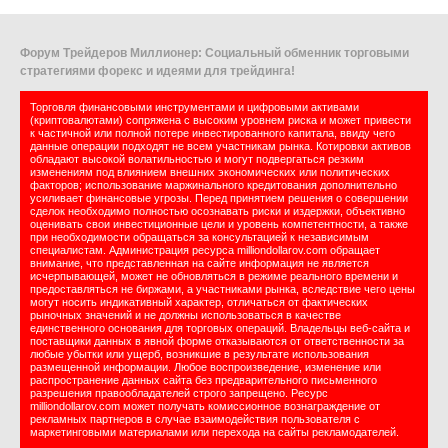
Форум Трейдеров Миллионер: Социальный обменник торговыми
стратегиями форекс и идеями для трейдинга!
Торговля финансовыми инструментами и цифровыми активами
(криптовалютами) сопряжена с высоким уровнем риска и может привести
к частичной или полной потере инвестированного капитала, ввиду чего
данные операции подходят не всем участникам рынка. Котировки активов
обладают высокой волатильностью и могут подвергаться резким
изменениям под влиянием внешних экономических или политических
факторов; использование маржинального кредитования дополнительно
усиливает финансовые угрозы. Перед принятием решения о совершении
сделок необходимо полностью осознавать риски и издержки, объективно
оценивать свои инвестиционные цели и уровень компетентности, а также
при необходимости обращаться за консультацией к независимым
специалистам. Администрация ресурса milliondollarov.com обращает
внимание, что представленная на сайте информация не является
исчерпывающей, может не обновляться в режиме реального времени и
предоставляться не биржами, а участниками рынка, вследствие чего цены
могут носить индикативный характер, отличаться от фактических
рыночных значений и не должны использоваться в качестве
единственного основания для торговых операций. Владельцы веб-сайта и
поставщики данных в явной форме отказываются от ответственности за
любые убытки или ущерб, возникшие в результате использования
размещенной информации. Любое воспроизведение, изменение или
распространение данных сайта без предварительного письменного
разрешения правообладателей строго запрещено. Ресурс
milliondollarov.com может получать комиссионное вознаграждение от
рекламных партнеров в случае взаимодействия пользователя с
маркетинговыми материалами или перехода на сайты рекламодателей.