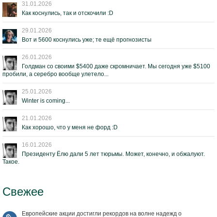
31.01.2026
Как коснулись, так и отскочили :D
29.01.2026
Вот и 5600 коснулись уже; те ещё прогнозисты
26.01.2026
Голдман со своими $5400 даже скромничает. Мы сегодня уже $5100
пробили, а серебро вообще улетело...
25.01.2026
Winter is coming...
21.01.2026
Как хорошо, что у меня не форд :D
16.01.2026
Президенту Ёлю дали 5 лет тюрьмы. Может, конечно, и обжалуют.
Такое.
Свежее
Европейские акции достигли рекордов на волне надежд о