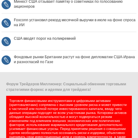
Минюст США отзывает памятку о советниках по голосованию
акционеров
Foxconn установил рекорд месячной выручки в июле на фоне спроса
на ИИ
США вводят порог на поликремний
Фондовые рынки Британии растут на фоне дипломатии США‑Ирана
и разногласий по Газе
Форум Трейдеров Миллионер: Социальный обменник торговыми
стратегиями форекс и идеями для трейдинга!
Торговля финансовыми инструментами и цифровыми активами
(криптовалютами) сопряжена с высоким уровнем риска и может привести
к частичной или полной потере инвестированного капитала, ввиду чего
данные операции подходят не всем участникам рынка. Котировки активов
обладают высокой волатильностью и могут подвергаться резким
изменениям под влиянием внешних экономических или политических
факторов; использование маржинального кредитования дополнительно
усиливает финансовые угрозы. Перед принятием решения о совершении
сделок необходимо полностью осознавать риски и издержки, объективно
оценивать свои инвестиционные цели и уровень компетентности, а также