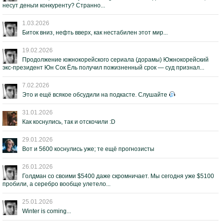
несут деньги конкуренту? Странно...
1.03.2026
Биток вниз, нефть вверх, как нестабилен этот мир...
19.02.2026
Продолжение южнокорейского сериала (дорамы) Южнокорейский
экс-президент Юн Сок Ёль получил пожизненный срок — суд признал...
7.02.2026
Это и ещё всякое обсудили на подкасте. Слушайте
31.01.2026
Как коснулись, так и отскочили :D
29.01.2026
Вот и 5600 коснулись уже; те ещё прогнозисты
26.01.2026
Голдман со своими $5400 даже скромничает. Мы сегодня уже $5100
пробили, а серебро вообще улетело...
25.01.2026
Winter is coming...