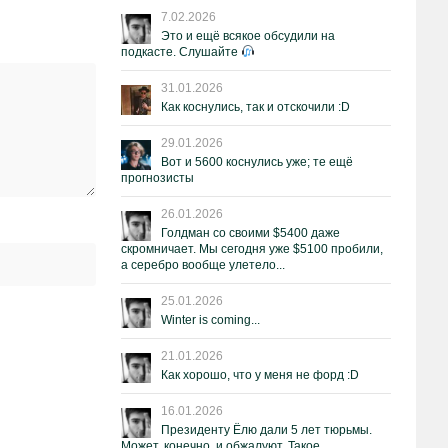
7.02.2026
Это и ещё всякое обсудили на
подкасте. Слушайте
31.01.2026
Как коснулись, так и отскочили :D
29.01.2026
Вот и 5600 коснулись уже; те ещё
прогнозисты
26.01.2026
Голдман со своими $5400 даже
скромничает. Мы сегодня уже $5100 пробили,
а серебро вообще улетело...
25.01.2026
Winter is coming...
21.01.2026
Как хорошо, что у меня не форд :D
16.01.2026
Президенту Ёлю дали 5 лет тюрьмы.
Может, конечно, и обжалуют. Такое.