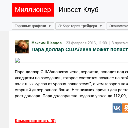
Миллионер
Инвест Клуб
Торговые графики
Лаборатория трейдера
Экономиче
Максим Шевцов
23 февраля 2016, 11:09
|
3 просмо
Пара доллар США/иена может попаст
Пара доллар США/японская иена, вероятно, попадет под 
двадцатки на заседании, которое состоится позднее на это
валютных курсов от уровня равновесия”, о чем говорил н
старший дилер одного банка. Нет никаких причин для рост
рост доллара. Пара доллар/иена недавно упала до 112,00,
Комментировать (0)