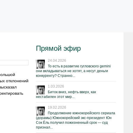
Прямой эфир
24.04.2026
То есть в развитие гугловского gemini
они вкладываться не хотят, а несут деньги
Большой
конкуренту? Странно...
ных отклонений
1.03.2026
высказал
Биток вниз, нефть вверх, как
ректировать
нестабилен этот мир...
19.02.2026
Продолжение южнокорейского сериала
(дорамы) Южнокорейский экс-президент Юн
Сок Ёль получил пожизненный срок — суд
признал...