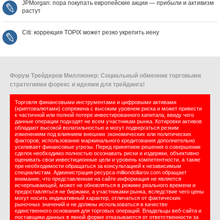
JPMorgan: пора покупать европейские акции — прибыли и активизм
растут
Citi: коррекция TOPIX может резко укрепить иену
Форум Трейдеров Миллионер: Социальный обменник торговыми
стратегиями форекс и идеями для трейдинга!
Торговля финансовыми инструментами и цифровыми активами
(криптовалютами) сопряжена с высоким уровнем риска и может привести
к частичной или полной потере инвестированного капитала, ввиду чего
данные операции подходят не всем участникам рынка. Котировки активов
обладают высокой волатильностью и могут подвергаться резким
изменениям под влиянием внешних экономических или политических
факторов; использование маржинального кредитования дополнительно
усиливает финансовые угрозы. Перед принятием решения о совершении
сделок необходимо полностью осознавать риски и издержки, объективно
оценивать свои инвестиционные цели и уровень компетентности, а также
при необходимости обращаться за консультацией к независимым
специалистам. Администрация ресурса milliondollarov.com обращает
внимание, что представленная на сайте информация не является
исчерпывающей, может не обновляться в режиме реального времени и
предоставляться не биржами, а участниками рынка, вследствие чего цены
могут носить индикативный характер, отличаться от фактических
рыночных значений и не должны использоваться в качестве
единственного основания для торговых операций. Владельцы веб-сайта и
поставщики данных в явной форме отказываются от ответственности за