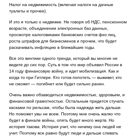
Налог на недвижимость (включая налоги на дачные
туалеты и прочее).
И это я только о недвижке. Не говоря об
НДС, пенсионном
возрасте, объединении электронных баз данных,
просмотре налоговиками банковских счетов физ лиц,
роста штрафов для бизнесменов и прочем, что будет
раскачивать инфляцию в ближайшие годы.
Все это винтики одного тренда, который вы многие не
видите до сих пор. Суть в том что мир объявил России в
14 году финансовую войну, и идет мобилизация. Как и
когда то при Гитлере. Кто готов попотеть — выживет, кто
не сможет — погибнет или будет сильно ранен.
Очень важно обзаводиться недвижимостью, здоровьем, и
финансовой грамотностью. Остальным придется стучать
касками по рельсам, чтобы была надежда жить дальше.
Но поможет увы не всем. Поэтому мне очень жалко что
будет в финале войны, опять будет много жертв. Но
история такова. История учит, что ничему она людей не
учит. Поэтому все равно будут люди и дальше сливать