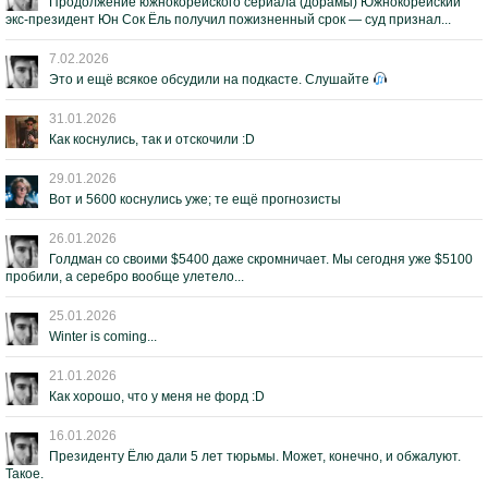
Продолжение южнокорейского сериала (дорамы) Южнокорейский
экс-президент Юн Сок Ёль получил пожизненный срок — суд признал...
7.02.2026
Это и ещё всякое обсудили на подкасте. Слушайте
31.01.2026
Как коснулись, так и отскочили :D
29.01.2026
Вот и 5600 коснулись уже; те ещё прогнозисты
26.01.2026
Голдман со своими $5400 даже скромничает. Мы сегодня уже $5100
пробили, а серебро вообще улетело...
25.01.2026
Winter is coming...
21.01.2026
Как хорошо, что у меня не форд :D
16.01.2026
Президенту Ёлю дали 5 лет тюрьмы. Может, конечно, и обжалуют.
Такое.