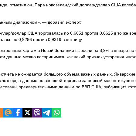
нде, отметил он. Пара новозеландский доллар/доллар США колеба
анным диапазоном», — добавил эксперт.
оллар/доллар США торговалась по 0,6651 против 0,6625 в то же вре
лась по 0,9286 против 0,9319 в пятницу.
ектронным картам в Новой Зеландии выросли на 8,9% в январе по
 эти данные можно воспринимать как некий признак ускорения инф
 отчета не ожидается большого объема важных данных. Январские
четверг, а данные по внешней торговле за первый месяц текущего
тересованы предварительными данным по ВВП США, публикация кот