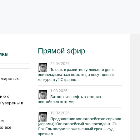
Прямой эфир
ике
24.04.2026
То есть в развитие гугловского gemini
они вкладываться не хотят, а несут деньги
а мировых
конкуренту? Странно...
1.03.2026
нию с
Биток вниз, нефть вверх, как
нестабилен этот мир...
е уверены в
19.02.2026
Продолжение южнокорейского сериала
ост
(дорамы) Южнокорейский экс-президент Юн
ко все
Сок Ёль получил пожизненный срок — суд
признал...