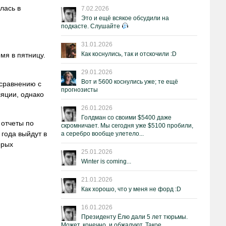
лась в
7.02.2026
Это и ещё всякое обсудили на
подкасте. Слушайте
31.01.2026
Как коснулись, так и отскочили :D
мя в пятницу.
29.01.2026
Вот и 5600 коснулись уже; те ещё
 сравнению с
прогнозисты
ляции, однако
26.01.2026
Голдман со своими $5400 даже
 отчеты по
скромничает. Мы сегодня уже $5100 пробили,
 года выйдут в
а серебро вообще улетело...
орых
25.01.2026
Winter is coming...
21.01.2026
Как хорошо, что у меня не форд :D
16.01.2026
Президенту Ёлю дали 5 лет тюрьмы.
Может, конечно, и обжалуют. Такое.