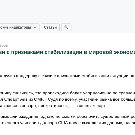
ские индикаторы
Статьи
тров
зи с признаками стабилизации в мировой эконом
получив поддержку в связи с признаками стабилизации ситуации н
тницу снизились, это происходило более упорядоченно по сравне
л Стюарт Айв из OMF. «Судя по всему, участники рынка все больш
авшееся в январе, прекратилось», — заявил эксперт.
ревзошли ожидания, однако не смогли обеспечить существенный р
ственного усиления доллара США после выхода этих данных, одна