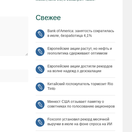
Свежее
Bank of America: занятость сократилась
в июле, безработица 4,1%
Европейские акции растут, но нефть и
геополитика сдерживают оптимизм
Европейские акции достигли рекордов
на волне надежд о деэскалации
Китайский госпокупатель тормозит Rio
Tinto
Минюст США отзывает памятку о
советниках по голосованию акционеров
Foxconn установил рекорд месячной
выручки в июле на фоне спроса на ИИ