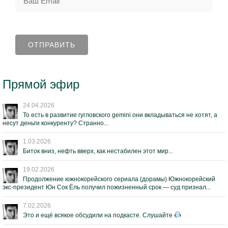
Прямой эфир
24.04.2026
То есть в развитие гугловского gemini они вкладываться не хотят, а
несут деньги конкуренту? Странно...
1.03.2026
Биток вниз, нефть вверх, как нестабилен этот мир...
19.02.2026
Продолжение южнокорейского сериала (дорамы) Южнокорейский
экс-президент Юн Сок Ёль получил пожизненный срок — суд признал...
7.02.2026
Это и ещё всякое обсудили на подкасте. Слушайте