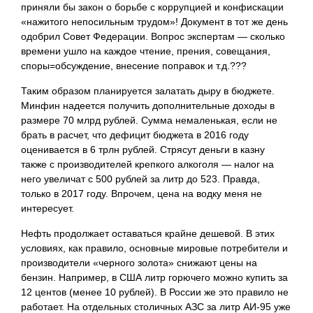
приняли бы закон о борьбе с коррупцией и конфискации
«нажитого непосильным трудом»! Документ в тот же день
одобрил Совет Федерации. Вопрос экспертам — сколько
времени ушло на каждое чтение, прения, совещания,
споры=обсуждение, внесение поправок и т.д.???
Таким образом планируется залатать дыру в бюджете.
Минфин надеется получить дополнительные доходы в
размере 70 млрд рублей. Сумма немаленькая, если не
брать в расчет, что дефицит бюджета в 2016 году
оценивается в 6 трлн рублей. Стрясут деньги в казну
также с производителей крепкого алкоголя — налог на
него увеличат с 500 рублей за литр до 523. Правда,
только в 2017 году. Впрочем, цена на водку меня не
интересует.
Нефть продолжает оставаться крайне дешевой. В этих
условиях, как правило, основные мировые потребители и
производители «черного золота» снижают цены на
бензин. Например, в США литр горючего можно купить за
12 центов (менее 10 рублей). В России же это правило не
работает. На отдельных столичных АЗС за литр АИ-95 уже