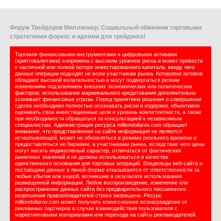
Форум Трейдеров Миллионер: Социальный обменник торговыми
стратегиями форекс и идеями для трейдинга!
Торговля финансовыми инструментами и цифровыми активами
(криптовалютами) сопряжена с высоким уровнем риска и может привести
к частичной или полной потере инвестированного капитала, ввиду чего
данные операции подходят не всем участникам рынка. Котировки активов
обладают высокой волатильностью и могут подвергаться резким
изменениям под влиянием внешних экономических или политических
факторов; использование маржинального кредитования дополнительно
усиливает финансовые угрозы. Перед принятием решения о совершении
сделок необходимо полностью осознавать риски и издержки, объективно
оценивать свои инвестиционные цели и уровень компетентности, а также
при необходимости обращаться за консультацией к независимым
специалистам. Администрация ресурса milliondollarov.com обращает
внимание, что представленная на сайте информация не является
исчерпывающей, может не обновляться в режиме реального времени и
предоставляться не биржами, а участниками рынка, вследствие чего цены
могут носить индикативный характер, отличаться от фактических
рыночных значений и не должны использоваться в качестве
единственного основания для торговых операций. Владельцы веб-сайта и
поставщики данных в явной форме отказываются от ответственности за
любые убытки или ущерб, возникшие в результате использования
размещенной информации. Любое воспроизведение, изменение или
распространение данных сайта без предварительного письменного
разрешения правообладателей строго запрещено. Ресурс
milliondollarov.com может получать комиссионное вознаграждение от
рекламных партнеров в случае взаимодействия пользователя с
маркетинговыми материалами или перехода на сайты рекламодателей.