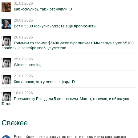
31.01.2026
Как коснулись, так и отскочили :D
29.01.2026
Вот и 5600 коснулись уже; те ещё прогнозисты
26.01.2026
Голдман со своими $5400 даже скромничает. Мы сегодня уже $5100
пробили, а серебро вообще улетело...
25.01.2026
Winter is coming...
21.01.2026
Как хорошо, что у меня не форд :D
16.01.2026
Президенту Ёлю дали 5 лет тюрьмы. Может, конечно, и обжалуют.
Такое.
Свежее
Европейские акции растут, но нефть и геополитика сдерживают