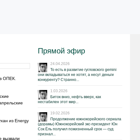
Прямой эфир
24.04.2026
То есть в развитие гугловского gemini
они вкладываться не хотят, а несут деньги
в ОПЕК.
конкуренту? Странно...
1.03.2026
ские
Биток вниз, нефть вверх, как
нестабилен этот мир...
 апрельские
19.02.2026
Продолжение южнокорейского сериала
хан из Energy
(дорамы) Южнокорейский экс-президент Юн
Сок Ёль получил пожизненный срок — суд
признал...
е вызвали