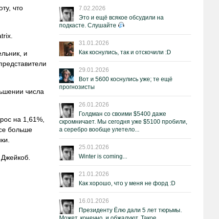
ту, что
7.02.2026
Это и ещё всякое обсудили на
подкасте. Слушайте
rix.
31.01.2026
Как коснулись, так и отскочили :D
льник, и
 представители
29.01.2026
Вот и 5600 коснулись уже; те ещё
прогнозисты
ньшении числа
26.01.2026
Голдман со своими $5400 даже
рос на 1,61%,
скромничает. Мы сегодня уже $5100 пробили,
все больше
а серебро вообще улетело...
ки.
25.01.2026
Winter is coming...
 Джейкоб.
21.01.2026
Как хорошо, что у меня не форд :D
16.01.2026
Президенту Ёлю дали 5 лет тюрьмы.
Может, конечно, и обжалуют. Такое.