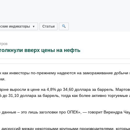
ские индикаторы
Статьи
тров
толкнули вверх цены на нефть
ак как инвесторы по-прежнему надеются на замораживание добычи 
ки.
доне выросли в цене на 4,8% до 34,60 доллара за баррель. Мартов
до 31,10 доллара за баррель, тогда как более активно торгуемые
данные – это лишь заголовки про ОПЕК», — говорит Вирендра Чау
е дискуссий между некоторыми крупными производителями, которы