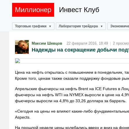
Миллионер
Инвест Клуб
Торговые графики
Лаборатория трейдера
Экономиче
Максим Шевцов
22 февраля 2016, 18:49
|
2 просмо
Надежды на сокращение добычи под
Цена на нефть открылась с повышением в понедельник, т
Кроме того, ценам также оказали поддержку фондовые рын
Апрельские фьючерсы на нефть Brent на ICE Futures в Лон
фьючерсы на нефть WTI на NYMEX выросли в цене на 4,9% 
фьючерсы выросли на 4,8% до 33,26 доллара за баррель.
«Сегодня на цены не влияют какие-либо фундаментальные 
Aspects.
На прошлой неделе цены колебались вверх и вниз на фон