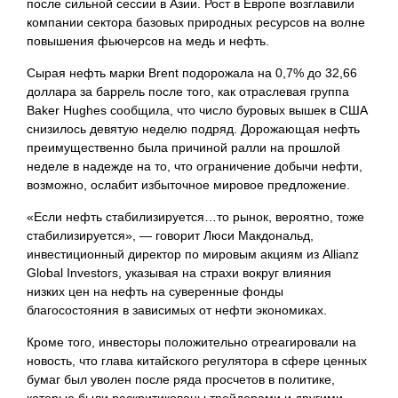
после сильной сессии в Азии. Рост в Европе возглавили
компании сектора базовых природных ресурсов на волне
повышения фьючерсов на медь и нефть.
Сырая нефть марки Brent подорожала на 0,7% до 32,66
доллара за баррель после того, как отраслевая группа
Baker Hughes сообщила, что число буровых вышек в США
снизилось девятую неделю подряд. Дорожающая нефть
преимущественно была причиной ралли на прошлой
неделе в надежде на то, что ограничение добычи нефти,
возможно, ослабит избыточное мировое предложение.
«Если нефть стабилизируется…то рынок, вероятно, тоже
стабилизируется», — говорит Люси Макдональд,
инвестиционный директор по мировым акциям из Allianz
Global Investors, указывая на страхи вокруг влияния
низких цен на нефть на суверенные фонды
благосостояния в зависимых от нефти экономиках.
Кроме того, инвесторы положительно отреагировали на
новость, что глава китайского регулятора в сфере ценных
бумаг был уволен после ряда просчетов в политике,