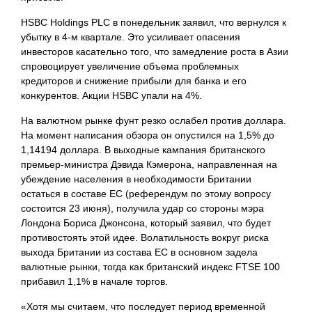
HSBC Holdings PLC в понедельник заявил, что вернулся к
убытку в 4-м квартале. Это усиливает опасения
инвесторов касательно того, что замедление роста в Азии
спровоцирует увеличение объема проблемных
кредиторов и снижение прибыли для банка и его
конкурентов. Акции HSBC упали на 4%.
На валютном рынке фунт резко ослабел против доллара.
На момент написания обзора он опустился на 1,5% до
1,14194 доллара. В выходные кампания британского
премьер-министра Дэвида Кэмерона, направленная на
убеждение населения в необходимости Британии
остаться в составе ЕС (референдум по этому вопросу
состоится 23 июня), получила удар со стороны мэра
Лондона Бориса Джонсона, который заявил, что будет
противостоять этой идее. Волатильность вокруг риска
выхода Британии из состава ЕС в основном задела
валютные рынки, тогда как британский индекс FTSE 100
прибавил 1,1% в начале торгов.
«Хотя мы считаем, что последует период временной