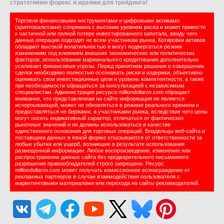
стратегиями форекс и идеями для трейдинга!
Торговля финансовыми инструментами и цифровыми активами
(криптовалютами) сопряжена с высоким уровнем риска и может привести
к частичной или полной потере инвестированного капитала, ввиду чего
данные операции подходят не всем участникам рынка. Котировки активов
обладают высокой волатильностью и могут подвергаться резким
изменениям под влиянием внешних экономических или политических
факторов; использование маржинального кредитования дополнительно
усиливает финансовые угрозы. Перед принятием решения о совершении
сделок необходимо полностью осознавать риски и издержки, объективно
оценивать свои инвестиционные цели и уровень компетентности, а также
при необходимости обращаться за консультацией к независимым
специалистам. Администрация ресурса milliondollarov.com обращает
внимание, что представленная на сайте информация не является
исчерпывающей, может не обновляться в режиме реального времени и
предоставляться не биржами, а участниками рынка, вследствие чего цены
могут носить индикативный характер, отличаться от фактических
рыночных значений и не должны использоваться в качестве
единственного основания для торговых операций. Владельцы веб-сайта и
поставщики данных в явной форме отказываются от ответственности за
любые убытки или ущерб, возникшие в результате использования
размещенной информации. Любое воспроизведение, изменение или
распространение данных сайта без предварительного письменного
разрешения правообладателей строго запрещено. Ресурс
milliondollarov.com может получать комиссионное вознаграждение от
рекламных партнеров в случае взаимодействия пользователя с
маркетинговыми материалами или перехода на сайты рекламодателей.