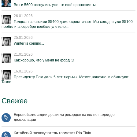
Вот и 5600 коснулись уже; те ещё прогнозисты
26.01.2026
Голдман со своими $5400 даже скромничает. Мы сегодня уже $5100
пробили, а серебро вообще улетело...
25.01.2026
Winter is coming...
21.01.2026
Как хорошо, что у меня не форд :D
16.01.2026
Президенту Ёлю дали 5 лет тюрьмы. Может, конечно, и обжалуют.
Такое.
Свежее
Европейские акции достигли рекордов на волне надежд о
деэскалации
Китайский госпокупатель тормозит Rio Tinto