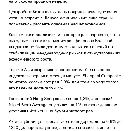
на отскок на прошлой неделе.
Центробанк Китая пятый день подряд снизил курс юаня,
хотя на встрече в Шанхае официальные лица страны
попытались рассеять опасения насчет экономики.
Как отметили аналитики, инвесторов разочаровало, что в
выходные на саммите министров финансов Большой
двадцатки не было достигнуто важных соглашений по
стабилизации международных рынков и стимулированию
экономического роста.
Торги в Азии закрылись с понижением: большинство
индексов завершили месяц в минусе. Shanghai Composite
по итогам сессии потерял 2,9%, при этом по ходу торгов
его падение достигало 4,4%.
Гонконгский Hang Seng снизился на 1,3%, а японский
Nikkei Stock Average опустился на 1% на фоне давления
укрепившийся иены на бумаги экспортеров.
Активы-убежища выросли. Золото подорожало на 0,8% до
1230 долларов на унцию, а доллар снизился к иене на