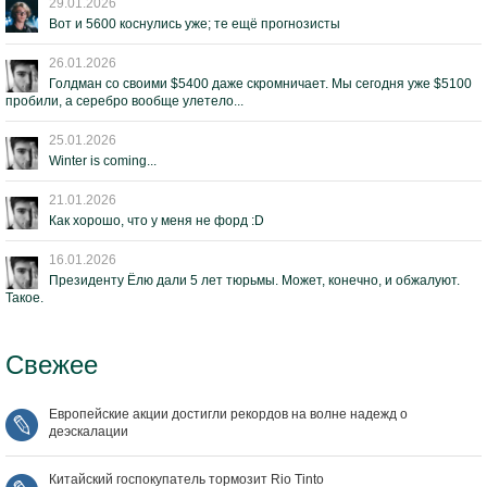
29.01.2026
Вот и 5600 коснулись уже; те ещё прогнозисты
26.01.2026
Голдман со своими $5400 даже скромничает. Мы сегодня уже $5100
пробили, а серебро вообще улетело...
25.01.2026
Winter is coming...
21.01.2026
Как хорошо, что у меня не форд :D
16.01.2026
Президенту Ёлю дали 5 лет тюрьмы. Может, конечно, и обжалуют.
Такое.
Свежее
Европейские акции достигли рекордов на волне надежд о
деэскалации
Китайский госпокупатель тормозит Rio Tinto