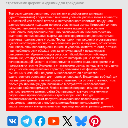
стратегиями форекс и идеями для трейдинга!
Торговля финансовыми инструментами и цифровыми активами
(криптовалютами) сопряжена с высоким уровнем риска и может привести
к частичной или полной потере инвестированного капитала, ввиду чего
данные операции подходят не всем участникам рынка. Котировки активов
обладают высокой волатильностью и могут подвергаться резким
изменениям под влиянием внешних экономических или политических
факторов; использование маржинального кредитования дополнительно
усиливает финансовые угрозы. Перед принятием решения о совершении
сделок необходимо полностью осознавать риски и издержки, объективно
оценивать свои инвестиционные цели и уровень компетентности, а также
при необходимости обращаться за консультацией к независимым
специалистам. Администрация ресурса milliondollarov.com обращает
внимание, что представленная на сайте информация не является
исчерпывающей, может не обновляться в режиме реального времени и
предоставляться не биржами, а участниками рынка, вследствие чего цены
могут носить индикативный характер, отличаться от фактических
рыночных значений и не должны использоваться в качестве
единственного основания для торговых операций. Владельцы веб-сайта и
поставщики данных в явной форме отказываются от ответственности за
любые убытки или ущерб, возникшие в результате использования
размещенной информации. Любое воспроизведение, изменение или
распространение данных сайта без предварительного письменного
разрешения правообладателей строго запрещено. Ресурс
milliondollarov.com может получать комиссионное вознаграждение от
рекламных партнеров в случае взаимодействия пользователя с
маркетинговыми материалами или перехода на сайты рекламодателей.