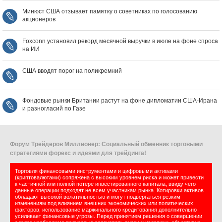
Минюст США отзывает памятку о советниках по голосованию
акционеров
Foxconn установил рекорд месячной выручки в июле на фоне спроса
на ИИ
США вводят порог на поликремний
Фондовые рынки Британии растут на фоне дипломатии США‑Ирана
и разногласий по Газе
Форум Трейдеров Миллионер: Социальный обменник торговыми
стратегиями форекс и идеями для трейдинга!
Торговля финансовыми инструментами и цифровыми активами
(криптовалютами) сопряжена с высоким уровнем риска и может привести
к частичной или полной потере инвестированного капитала, ввиду чего
данные операции подходят не всем участникам рынка. Котировки активов
обладают высокой волатильностью и могут подвергаться резким
изменениям под влиянием внешних экономических или политических
факторов; использование маржинального кредитования дополнительно
усиливает финансовые угрозы. Перед принятием решения о совершении