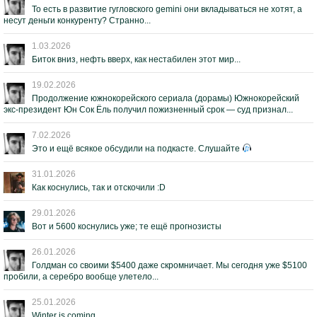
То есть в развитие гугловского gemini они вкладываться не хотят, а
несут деньги конкуренту? Странно...
1.03.2026
Биток вниз, нефть вверх, как нестабилен этот мир...
19.02.2026
Продолжение южнокорейского сериала (дорамы) Южнокорейский
экс-президент Юн Сок Ёль получил пожизненный срок — суд признал...
7.02.2026
Это и ещё всякое обсудили на подкасте. Слушайте
31.01.2026
Как коснулись, так и отскочили :D
29.01.2026
Вот и 5600 коснулись уже; те ещё прогнозисты
26.01.2026
Голдман со своими $5400 даже скромничает. Мы сегодня уже $5100
пробили, а серебро вообще улетело...
25.01.2026
Winter is coming...