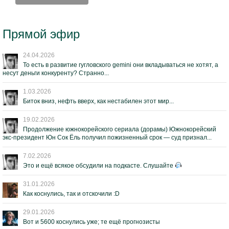
Прямой эфир
24.04.2026
То есть в развитие гугловского gemini они вкладываться не хотят, а
несут деньги конкуренту? Странно...
1.03.2026
Биток вниз, нефть вверх, как нестабилен этот мир...
19.02.2026
Продолжение южнокорейского сериала (дорамы) Южнокорейский
экс-президент Юн Сок Ёль получил пожизненный срок — суд признал...
7.02.2026
Это и ещё всякое обсудили на подкасте. Слушайте
31.01.2026
Как коснулись, так и отскочили :D
29.01.2026
Вот и 5600 коснулись уже; те ещё прогнозисты