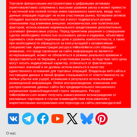
Торговля финансовыми инструментами и цифровыми активами
(криптовалютами) сопряжена с высоким уровнем риска и может привести
к частичной или полной потере инвестированного капитала, ввиду чего
данные операции подходят не всем участникам рынка. Котировки активов
обладают высокой волатильностью и могут подвергаться резким
изменениям под влиянием внешних экономических или политических
факторов; использование маржинального кредитования дополнительно
усиливает финансовые угрозы. Перед принятием решения о совершении
сделок необходимо полностью осознавать риски и издержки, объективно
оценивать свои инвестиционные цели и уровень компетентности, а также
при необходимости обращаться за консультацией к независимым
специалистам. Администрация ресурса milliondollarov.com обращает
внимание, что представленная на сайте информация не является
исчерпывающей, может не обновляться в режиме реального времени и
предоставляться не биржами, а участниками рынка, вследствие чего цены
могут носить индикативный характер, отличаться от фактических
рыночных значений и не должны использоваться в качестве
единственного основания для торговых операций. Владельцы веб-сайта и
поставщики данных в явной форме отказываются от ответственности за
любые убытки или ущерб, возникшие в результате использования
размещенной информации. Любое воспроизведение, изменение или
распространение данных сайта без предварительного письменного
разрешения правообладателей строго запрещено. Ресурс
milliondollarov.com может получать комиссионное вознаграждение от
рекламных партнеров в случае взаимодействия пользователя с
маркетинговыми материалами или перехода на сайты рекламодателей.
О нас