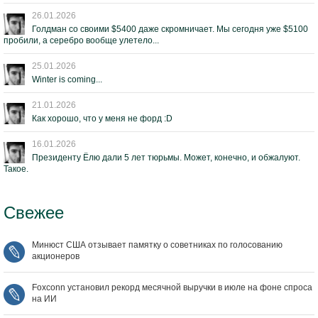
26.01.2026
Голдман со своими $5400 даже скромничает. Мы сегодня уже $5100
пробили, а серебро вообще улетело...
25.01.2026
Winter is coming...
21.01.2026
Как хорошо, что у меня не форд :D
16.01.2026
Президенту Ёлю дали 5 лет тюрьмы. Может, конечно, и обжалуют.
Такое.
Свежее
Минюст США отзывает памятку о советниках по голосованию
акционеров
Foxconn установил рекорд месячной выручки в июле на фоне спроса
на ИИ