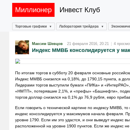
Миллионер
Инвест Клуб
Торговые графики
Лаборатория трейдера
Экономиче
Максим Шевцов
21 февраля 2016, 20:21
|
4 просмо
Индекс ММВБ консолидируется у ма
По итогам торгов в субботу 20 февраля основные россий
Индекс ММВБ снизился на 0,18%, до 1790,15 пункта, а дол
Лидерами торгов выступили бумаги «ПИКа» и «ИнтерРАО», 
«НМТП», потерявшие 2,1%, и «префы» «Башнефти», подеше
торгов доллар снизился на 0,1% до 76,9 рубля, евро прибав
Если говорить о технической картине по индексу ММВБ, то 
индекс консолидируется у максимумов начала февраля. П
уровне 1790. Если им это удастся, и они выведут индекс 
расположенной на уровне 1900 пунктов. Если же индекс не