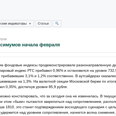
ские индикаторы
Статьи
тров
ксимумов начала февраля
ские фондовые индексы продемонстрировали разнонаправленную д
ларовый индекс РТС прибавил 0,96% и остановился на уровне 732,9
прибавившие 3,1% и 1,2% соответственно. В аутсайдерах оказали
вевшие на 1,3%. На валютной секции Московской биржи по итога
ил 0,35%, достигнув уровня 85,9 рубля.
можно констатировать, что за сегодня она не изменилась. В текущ
ри этом «быки» пытаются закрепиться над сопротивлением, распо
выше 1810, это станет подтверждением восходящего сценария с цел
 удержится над уровнем сопротивления, начнется волна снижения,