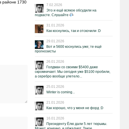
в районе 1730
7.02.2026
Это и ещё всякое обсудили на
подкасте. Слушайте
31.01.2026
Как коснулись, так и отскочили :D
29.01.2026
Вот и 5600 коснулись уже; те ещё
прогнозисты
26.01.2026
Голдман со своими $5400 даже
скромничает. Мы сегодня уже $5100 пробили,
а серебро вообще улетело...
25.01.2026
Winter is coming...
21.01.2026
Как хорошо, что у меня не форд :D
16.01.2026
Президенту Ёлю дали 5 лет тюрьмы.
Может, конечно, и обжалуют. Такое.