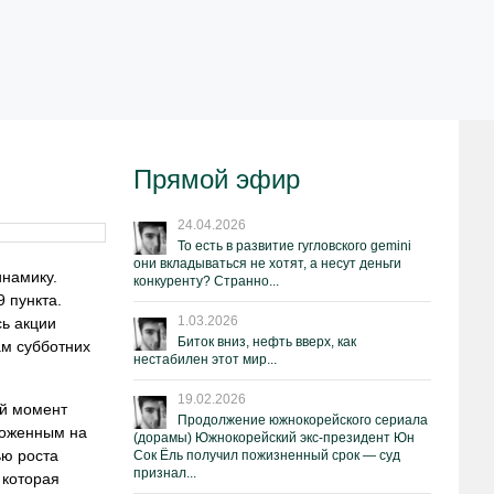
Прямой эфир
24.04.2026
То есть в развитие гугловского gemini
они вкладываться не хотят, а несут деньги
инамику.
конкуренту? Странно...
 пункта.
1.03.2026
сь акции
Биток вниз, нефть вверх, как
м субботних
нестабилен этот мир...
19.02.2026
ий момент
Продолжение южнокорейского сериала
ложенным на
(дорамы) Южнокорейский экс-президент Юн
ью роста
Сок Ёль получил пожизненный срок — суд
признал...
 которая