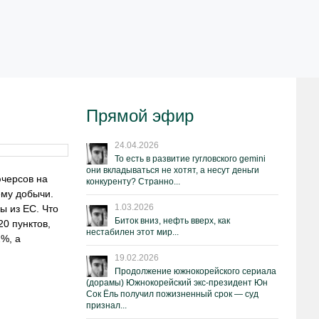
Прямой эфир
24.04.2026
То есть в развитие гугловского gemini
они вкладываться не хотят, а несут деньги
черсов на
конкуренту? Странно...
ему добычи.
1.03.2026
ы из ЕС. Что
Биток вниз, нефть вверх, как
0 пунктов,
нестабилен этот мир...
%, а
19.02.2026
Продолжение южнокорейского сериала
(дорамы) Южнокорейский экс-президент Юн
Сок Ёль получил пожизненный срок — суд
признал...