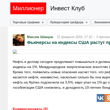
Миллионер
Инвест Клуб
Торговые графики
Лаборатория трейдера
Экономиче
Максим Шевцов
22 февраля 2016, 17:10
|
3 просмо
Фьючерсы на индексы США растут п
Нефть и доллар сегодня продолжают повышаться и должны
индексы на 1%. Международное энергетическое агентство 
Кроме того, появились новые опасения насчет того, что р
касается нефти, неизвестно, насколько сильно бы она выр
нефть на Nymex подскочила на 3,5%, евро упал на 1% до 
гособлигации США снизились, и доходность 10-летних бон
Комментировать (0)