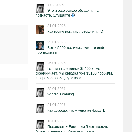
7.02.2026
Это и ещё всякое обсудили на
подкасте. Слушайте
31.01.2026
Как коснулись, так и отскочили :D
29.01.2026
Вот и 5600 коснулись уже; те ещё
прогнозисты
26.01.2026
Голдман со своими $5400 даже
скромничает. Мы сегодня уже $5100 пробили,
а серебро вообще улетело...
25.01.2026
Winter is coming...
21.01.2026
Как хорошо, что у меня не форд :D
16.01.2026
Президенту Ёлю дали 5 лет тюрьмы.
Может, конечно, и обжалуют. Такое.