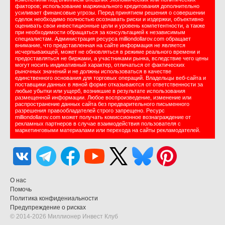
факторов; использование маржинального кредитования дополнительно
усиливает финансовые угрозы. Перед принятием решения о совершении
сделок необходимо полностью осознавать риски и издержки, объективно
оценивать свои инвестиционные цели и уровень компетентности, а также
при необходимости обращаться за консультацией к независимым
специалистам. Администрация ресурса milliondollarov.com обращает
внимание, что представленная на сайте информация не является
исчерпывающей, может не обновляться в режиме реального времени и
предоставляться не биржами, а участниками рынка, вследствие чего цены
могут носить индикативный характер, отличаться от фактических
рыночных значений и не должны использоваться в качестве
единственного основания для торговых операций. Владельцы веб-сайта и
поставщики данных в явной форме отказываются от ответственности за
любые убытки или ущерб, возникшие в результате использования
размещенной информации. Любое воспроизведение, изменение или
распространение данных сайта без предварительного письменного
разрешения правообладателей строго запрещено. Ресурс
milliondollarov.com может получать комиссионное вознаграждение от
рекламных партнеров в случае взаимодействия пользователя с
маркетинговыми материалами или перехода на сайты рекламодателей.
О нас
Помочь
Политика конфидениальности
Предупреждение о рисках
© 2014-2026 Миллионер Инвест Клуб