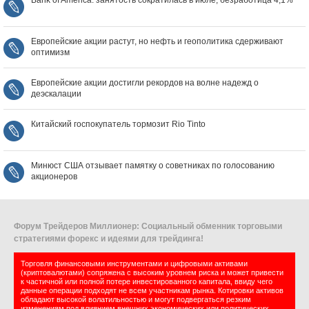
Bank of America: занятость сократилась в июле, безработица 4,1%
Европейские акции растут, но нефть и геополитика сдерживают
оптимизм
Европейские акции достигли рекордов на волне надежд о
деэскалации
Китайский госпокупатель тормозит Rio Tinto
Минюст США отзывает памятку о советниках по голосованию
акционеров
Форум Трейдеров Миллионер: Социальный обменник торговыми
стратегиями форекс и идеями для трейдинга!
Торговля финансовыми инструментами и цифровыми активами
(криптовалютами) сопряжена с высоким уровнем риска и может привести
к частичной или полной потере инвестированного капитала, ввиду чего
данные операции подходят не всем участникам рынка. Котировки активов
обладают высокой волатильностью и могут подвергаться резким
изменениям под влиянием внешних экономических или политических