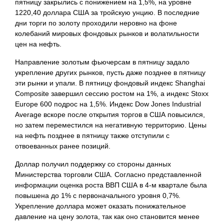
пятницу закрылись с понижением на 1,5%, на уровне
1220,40 доллара США за тройскую унцию. В последние
дни торги по золоту проходили неровно на фоне
колебаний мировых фондовых рынков и волатильности
цен на нефть.
Направление золотым фьючерсам в пятницу задало
укрепление других рынков, пусть даже позднее в пятницу
эти рынки и упали. В пятницу фондовый индекс Shanghai
Composite завершил сессию ростом на 1%, а индекс Stoxx
Europe 600 подрос на 1,5%. Индекс Dow Jones Industrial
Average вскоре после открытия торгов в США повысился,
но затем переместился на негативную территорию. Цены
на нефть позднее в пятницу также отступили с
отвоеванных ранее позиций.
Доллар получил поддержку со стороны данных
Министерства торговли США. Согласно представленной
информации оценка роста ВВП США в 4-м квартале была
повышена до 1% с первоначального уровня 0,7%.
Укрепление доллара может оказать понижательное
давление на цену золота, так как оно становится менее