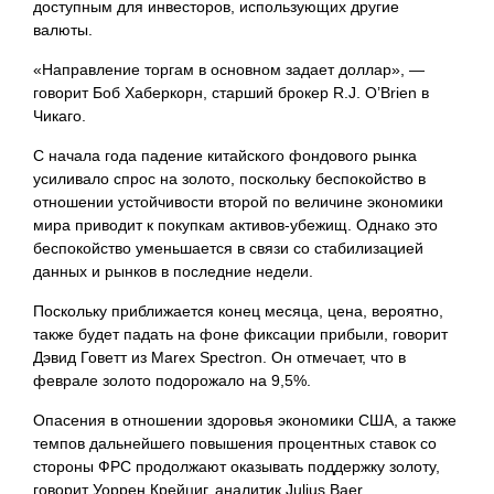
доступным
для инвесторов, использующих другие
валюты.
«Направление торгам в основном задает доллар», —
говорит Боб Хаберкорн, старший брокер R.J. O’Brien в
Чикаго.
С начала года падение китайского фондового рынка
усиливало спрос на золото, поскольку беспокойство в
отношении устойчивости второй по величине экономики
мира приводит к покупкам активов-убежищ. Однако это
беспокойство уменьшается в связи со стабилизацией
данных и рынков в последние недели.
Поскольку приближается конец месяца, цена, вероятно,
также будет падать на фоне фиксации прибыли, говорит
Дэвид Говетт из Marex Spectron. Он отмечает, что в
феврале золото подорожало на 9,5%.
Опасения в отношении здоровья экономики США, а также
темпов дальнейшего повышения процентных ставок со
стороны ФРС продолжают оказывать поддержку золоту,
говорит Уоррен Крейциг, аналитик Julius Baer.