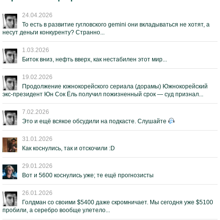
24.04.2026
То есть в развитие гугловского gemini они вкладываться не хотят, а
несут деньги конкуренту? Странно...
1.03.2026
Биток вниз, нефть вверх, как нестабилен этот мир...
19.02.2026
Продолжение южнокорейского сериала (дорамы) Южнокорейский
экс-президент Юн Сок Ёль получил пожизненный срок — суд признал...
7.02.2026
Это и ещё всякое обсудили на подкасте. Слушайте
31.01.2026
Как коснулись, так и отскочили :D
29.01.2026
Вот и 5600 коснулись уже; те ещё прогнозисты
26.01.2026
Голдман со своими $5400 даже скромничает. Мы сегодня уже $5100
пробили, а серебро вообще улетело...