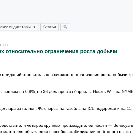
ские индикаторы
Статьи
тров
х относительно ограничения роста добычи
е ожиданий относительно возможного ограничения роста добычи к
овышением на 0,8%, по 36 долларов за баррель. Нефть WTI на NYM
доллара за галлон. Фьючерсы на газойль на ICE подорожали на 11,
представители четырех крупных производителей нефти — Венесуэлы
не марта для обсуждения способов стабилизации нефтяного рынка.