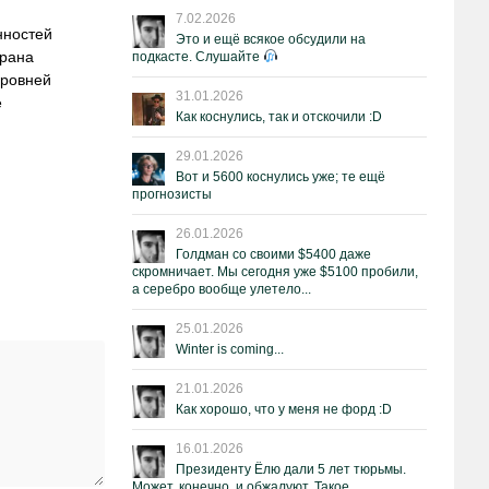
7.02.2026
нностей
Это и ещё всякое обсудили на
Ирана
подкасте. Слушайте
уровней
31.01.2026
е
Как коснулись, так и отскочили :D
29.01.2026
Вот и 5600 коснулись уже; те ещё
прогнозисты
26.01.2026
Голдман со своими $5400 даже
скромничает. Мы сегодня уже $5100 пробили,
а серебро вообще улетело...
25.01.2026
Winter is coming...
21.01.2026
Как хорошо, что у меня не форд :D
16.01.2026
Президенту Ёлю дали 5 лет тюрьмы.
Может, конечно, и обжалуют. Такое.