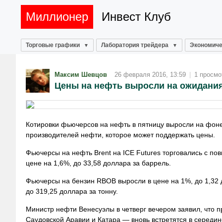
Миллионер
Инвест Клуб
Торговые графики
Лаборатория трейдера
Экономиче
Максим Шевцов
26 февраля 2016, 13:59
|
1 просмо
Цены на нефть выросли на ожидания
Котировки фьючерсов на нефть в пятницу выросли на фон
производителей нефти, которое может поддержать цены.
Фьючерсы на нефть Brent на ICE Futures торговались с п
цене на 1,6%, до 33,58 доллара за баррель.
Фьючерсы на бензин RBOB выросли в цене на 1%, до 1,32 
до 319,25 доллара за тонну.
Министр нефти Венесуэлы в четверг вечером заявил, что 
Саудовской Аравии и Катара — вновь встретятся в середи