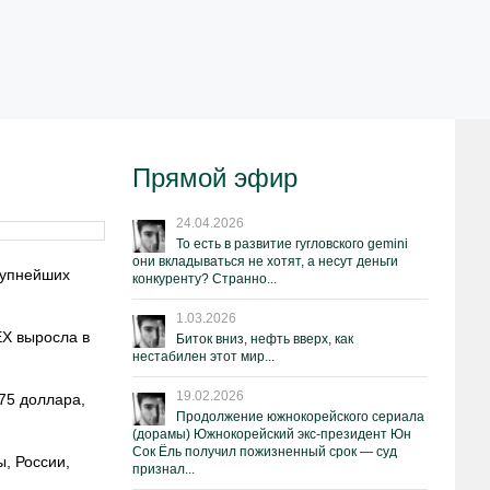
Прямой эфир
24.04.2026
То есть в развитие гугловского gemini
они вкладываться не хотят, а несут деньги
рупнейших
конкуренту? Странно...
1.03.2026
EX выросла в
Биток вниз, нефть вверх, как
нестабилен этот мир...
19.02.2026
75 доллара,
Продолжение южнокорейского сериала
(дорамы) Южнокорейский экс-президент Юн
Сок Ёль получил пожизненный срок — суд
, России,
признал...