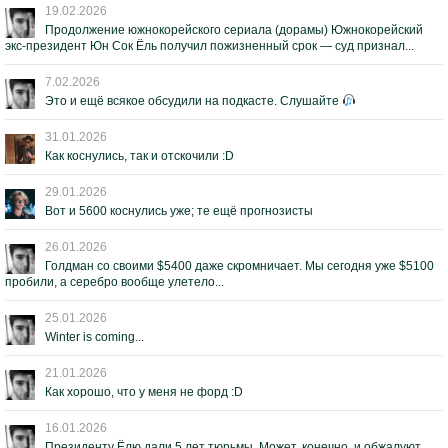
19.02.2026
Продолжение южнокорейского сериала (дорамы) Южнокорейский
экс-президент Юн Сок Ёль получил пожизненный срок — суд признал...
7.02.2026
Это и ещё всякое обсудили на подкасте. Слушайте
31.01.2026
Как коснулись, так и отскочили :D
29.01.2026
Вот и 5600 коснулись уже; те ещё прогнозисты
26.01.2026
Голдман со своими $5400 даже скромничает. Мы сегодня уже $5100
пробили, а серебро вообще улетело...
25.01.2026
Winter is coming...
21.01.2026
Как хорошо, что у меня не форд :D
16.01.2026
Президенту Ёлю дали 5 лет тюрьмы. Может, конечно, и обжалуют.