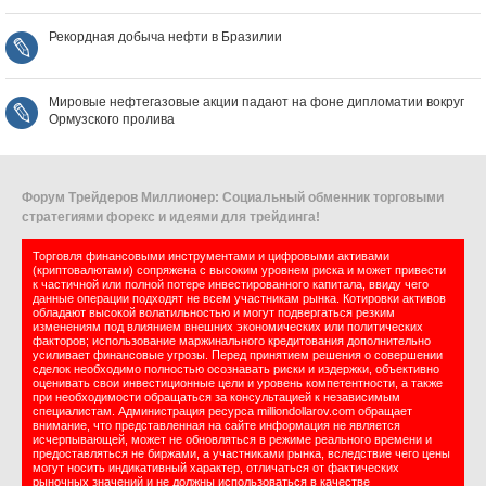
Рекордная добыча нефти в Бразилии
Мировые нефтегазовые акции падают на фоне дипломатии вокруг
Ормузского пролива
Форум Трейдеров Миллионер: Социальный обменник торговыми
стратегиями форекс и идеями для трейдинга!
Торговля финансовыми инструментами и цифровыми активами
(криптовалютами) сопряжена с высоким уровнем риска и может привести
к частичной или полной потере инвестированного капитала, ввиду чего
данные операции подходят не всем участникам рынка. Котировки активов
обладают высокой волатильностью и могут подвергаться резким
изменениям под влиянием внешних экономических или политических
факторов; использование маржинального кредитования дополнительно
усиливает финансовые угрозы. Перед принятием решения о совершении
сделок необходимо полностью осознавать риски и издержки, объективно
оценивать свои инвестиционные цели и уровень компетентности, а также
при необходимости обращаться за консультацией к независимым
специалистам. Администрация ресурса milliondollarov.com обращает
внимание, что представленная на сайте информация не является
исчерпывающей, может не обновляться в режиме реального времени и
предоставляться не биржами, а участниками рынка, вследствие чего цены
могут носить индикативный характер, отличаться от фактических
рыночных значений и не должны использоваться в качестве