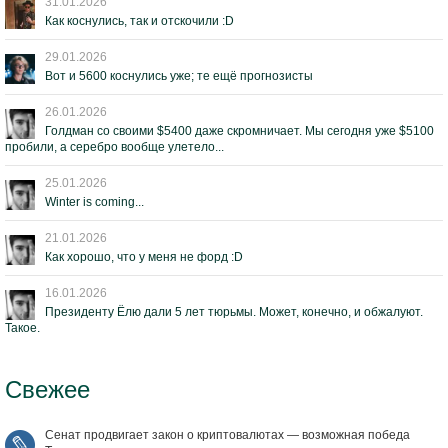
31.01.2026
Как коснулись, так и отскочили :D
29.01.2026
Вот и 5600 коснулись уже; те ещё прогнозисты
26.01.2026
Голдман со своими $5400 даже скромничает. Мы сегодня уже $5100
пробили, а серебро вообще улетело...
25.01.2026
Winter is coming...
21.01.2026
Как хорошо, что у меня не форд :D
16.01.2026
Президенту Ёлю дали 5 лет тюрьмы. Может, конечно, и обжалуют.
Такое.
Свежее
Сенат продвигает закон о криптовалютах — возможная победа