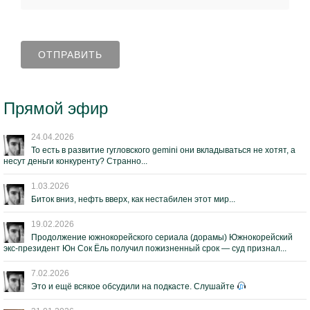
Прямой эфир
24.04.2026
То есть в развитие гугловского gemini они вкладываться не хотят, а
несут деньги конкуренту? Странно...
1.03.2026
Биток вниз, нефть вверх, как нестабилен этот мир...
19.02.2026
Продолжение южнокорейского сериала (дорамы) Южнокорейский
экс-президент Юн Сок Ёль получил пожизненный срок — суд признал...
7.02.2026
Это и ещё всякое обсудили на подкасте. Слушайте