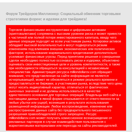
Форум Трейдеров Миллионер: Социальный обменник торговыми
стратегиями форекс и идеями для трейдинга!
Торговля финансовыми инструментами и цифровыми активами
(криптовалютами) сопряжена с высоким уровнем риска и может привести
к частичной или полной потере инвестированного капитала, ввиду чего
данные операции подходят не всем участникам рынка. Котировки активов
обладают высокой волатильностью и могут подвергаться резким
изменениям под влиянием внешних экономических или политических
факторов; использование маржинального кредитования дополнительно
усиливает финансовые угрозы. Перед принятием решения о совершении
сделок необходимо полностью осознавать риски и издержки, объективно
оценивать свои инвестиционные цели и уровень компетентности, а также
при необходимости обращаться за консультацией к независимым
специалистам. Администрация ресурса milliondollarov.com обращает
внимание, что представленная на сайте информация не является
исчерпывающей, может не обновляться в режиме реального времени и
предоставляться не биржами, а участниками рынка, вследствие чего цены
могут носить индикативный характер, отличаться от фактических
рыночных значений и не должны использоваться в качестве
единственного основания для торговых операций. Владельцы веб-сайта и
поставщики данных в явной форме отказываются от ответственности за
любые убытки или ущерб, возникшие в результате использования
размещенной информации. Любое воспроизведение, изменение или
распространение данных сайта без предварительного письменного
разрешения правообладателей строго запрещено. Ресурс
milliondollarov.com может получать комиссионное вознаграждение от
рекламных партнеров в случае взаимодействия пользователя с
маркетинговыми материалами или перехода на сайты рекламодателей.