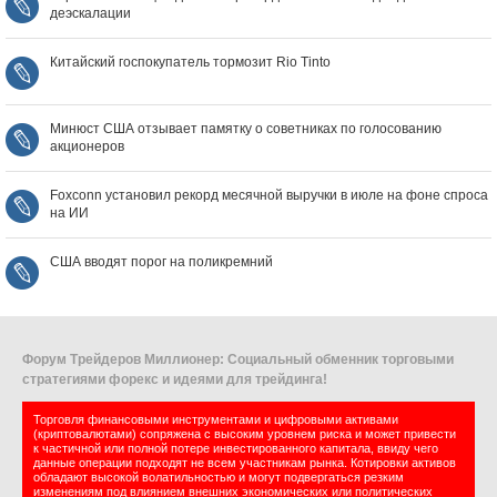
деэскалации
Китайский госпокупатель тормозит Rio Tinto
Минюст США отзывает памятку о советниках по голосованию
акционеров
Foxconn установил рекорд месячной выручки в июле на фоне спроса
на ИИ
США вводят порог на поликремний
Форум Трейдеров Миллионер: Социальный обменник торговыми
стратегиями форекс и идеями для трейдинга!
Торговля финансовыми инструментами и цифровыми активами
(криптовалютами) сопряжена с высоким уровнем риска и может привести
к частичной или полной потере инвестированного капитала, ввиду чего
данные операции подходят не всем участникам рынка. Котировки активов
обладают высокой волатильностью и могут подвергаться резким
изменениям под влиянием внешних экономических или политических