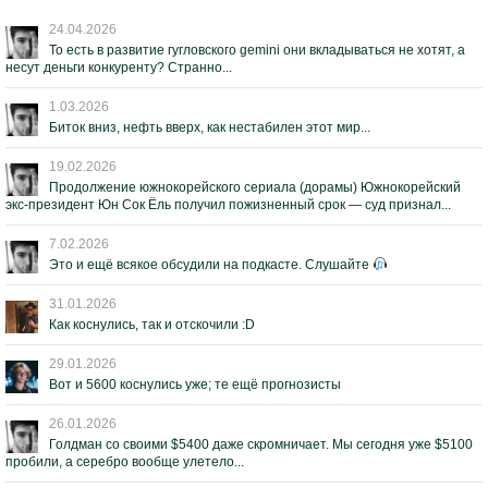
24.04.2026
То есть в развитие гугловского gemini они вкладываться не хотят, а
несут деньги конкуренту? Странно...
1.03.2026
Биток вниз, нефть вверх, как нестабилен этот мир...
19.02.2026
Продолжение южнокорейского сериала (дорамы) Южнокорейский
экс-президент Юн Сок Ёль получил пожизненный срок — суд признал...
7.02.2026
Это и ещё всякое обсудили на подкасте. Слушайте
31.01.2026
Как коснулись, так и отскочили :D
29.01.2026
Вот и 5600 коснулись уже; те ещё прогнозисты
26.01.2026
Голдман со своими $5400 даже скромничает. Мы сегодня уже $5100
пробили, а серебро вообще улетело...