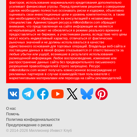
факторов; использование маржинального кредитования дополнительно
усиливает финансовые угрозы. Перед принятием решения о совершении
сделок необходимо полностью осознавать риски и издержки, объективно
оценивать свои инвестиционные цели и уровень компетентности, а также
при необходимости обращаться за консультацией к независимым
специалистам. Администрация ресурса milliondollarov.com обращает
внимание, что представленная на сайте информация не является
исчерпывающей, может не обновляться в режиме реального времени и
предоставляться не биржами, а участниками рынка, вследствие чего цены
могут носить индикативный характер, отличаться от фактических
рыночных значений и не должны использоваться в качестве
единственного основания для торговых операций. Владельцы веб-сайта и
поставщики данных в явной форме отказываются от ответственности за
любые убытки или ущерб, возникшие в результате использования
размещенной информации. Любое воспроизведение, изменение или
распространение данных сайта без предварительного письменного
разрешения правообладателей строго запрещено. Ресурс
milliondollarov.com может получать комиссионное вознаграждение от
рекламных партнеров в случае взаимодействия пользователя с
маркетинговыми материалами или перехода на сайты рекламодателей.
О нас
Помочь
Политика конфидениальности
Предупреждение о рисках
© 2014-2026 Миллионер Инвест Клуб