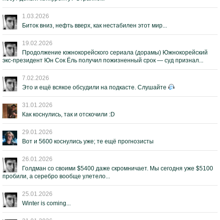
1.03.2026
Биток вниз, нефть вверх, как нестабилен этот мир...
19.02.2026
Продолжение южнокорейского сериала (дорамы) Южнокорейский
экс-президент Юн Сок Ёль получил пожизненный срок — суд признал...
7.02.2026
Это и ещё всякое обсудили на подкасте. Слушайте
31.01.2026
Как коснулись, так и отскочили :D
29.01.2026
Вот и 5600 коснулись уже; те ещё прогнозисты
26.01.2026
Голдман со своими $5400 даже скромничает. Мы сегодня уже $5100
пробили, а серебро вообще улетело...
25.01.2026
Winter is coming...