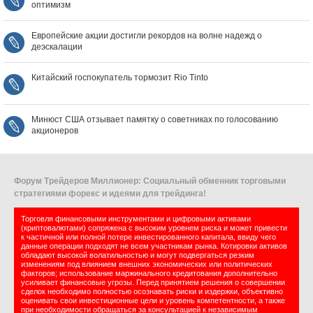
оптимизм
Европейские акции достигли рекордов на волне надежд о
деэскалации
Китайский госпокупатель тормозит Rio Tinto
Минюст США отзывает памятку о советниках по голосованию
акционеров
Форум Трейдеров Миллионер: Социальный обменник торговыми
стратегиями форекс и идеями для трейдинга!
Торговля финансовыми инструментами и цифровыми активами
(криптовалютами) сопряжена с высоким уровнем риска и может привести
к частичной или полной потере инвестированного капитала, ввиду чего
данные операции подходят не всем участникам рынка. Котировки активов
обладают высокой волатильностью и могут подвергаться резким
изменениям под влиянием внешних экономических или политических
факторов; использование маржинального кредитования дополнительно
усиливает финансовые угрозы. Перед принятием решения о совершении
сделок необходимо полностью осознавать риски и издержки, объективно
оценивать свои инвестиционные цели и уровень компетентности, а также
при необходимости обращаться за консультацией к независимым