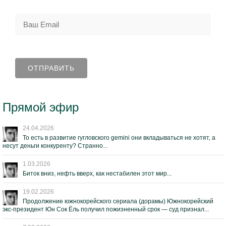
Прямой эфир
24.04.2026
То есть в развитие гугловского gemini они вкладываться не хотят, а
несут деньги конкуренту? Странно...
1.03.2026
Биток вниз, нефть вверх, как нестабилен этот мир...
19.02.2026
Продолжение южнокорейского сериала (дорамы) Южнокорейский
экс-президент Юн Сок Ёль получил пожизненный срок — суд признал...