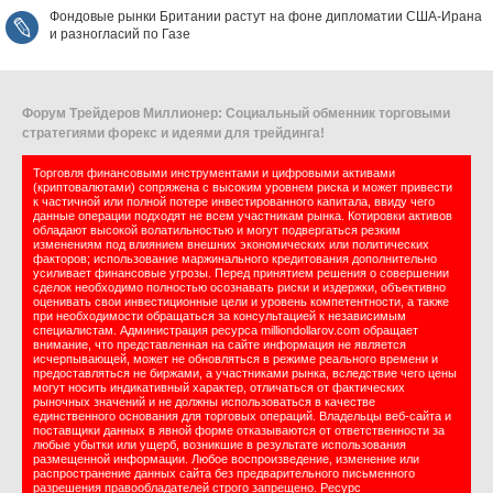
Фондовые рынки Британии растут на фоне дипломатии США‑Ирана
и разногласий по Газе
Форум Трейдеров Миллионер: Социальный обменник торговыми
стратегиями форекс и идеями для трейдинга!
Торговля финансовыми инструментами и цифровыми активами
(криптовалютами) сопряжена с высоким уровнем риска и может привести
к частичной или полной потере инвестированного капитала, ввиду чего
данные операции подходят не всем участникам рынка. Котировки активов
обладают высокой волатильностью и могут подвергаться резким
изменениям под влиянием внешних экономических или политических
факторов; использование маржинального кредитования дополнительно
усиливает финансовые угрозы. Перед принятием решения о совершении
сделок необходимо полностью осознавать риски и издержки, объективно
оценивать свои инвестиционные цели и уровень компетентности, а также
при необходимости обращаться за консультацией к независимым
специалистам. Администрация ресурса milliondollarov.com обращает
внимание, что представленная на сайте информация не является
исчерпывающей, может не обновляться в режиме реального времени и
предоставляться не биржами, а участниками рынка, вследствие чего цены
могут носить индикативный характер, отличаться от фактических
рыночных значений и не должны использоваться в качестве
единственного основания для торговых операций. Владельцы веб-сайта и
поставщики данных в явной форме отказываются от ответственности за
любые убытки или ущерб, возникшие в результате использования
размещенной информации. Любое воспроизведение, изменение или
распространение данных сайта без предварительного письменного
разрешения правообладателей строго запрещено. Ресурс