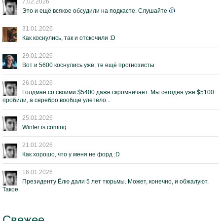
7.02.2026
Это и ещё всякое обсудили на подкасте. Слушайте
31.01.2026
Как коснулись, так и отскочили :D
29.01.2026
Вот и 5600 коснулись уже; те ещё прогнозисты
26.01.2026
Голдман со своими $5400 даже скромничает. Мы сегодня уже $5100
пробили, а серебро вообще улетело...
25.01.2026
Winter is coming...
21.01.2026
Как хорошо, что у меня не форд :D
16.01.2026
Президенту Ёлю дали 5 лет тюрьмы. Может, конечно, и обжалуют.
Такое.
Свежее