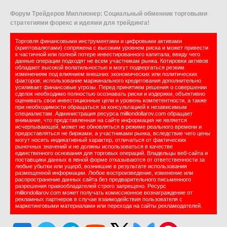
Форум Трейдеров Миллионер: Социальный обменник торговыми
стратегиями форекс и идеями для трейдинга!
Торговля финансовыми инструментами и цифровыми активами
(криптовалютами) сопряжена с высоким уровнем риска и может привести
к частичной или полной потере инвестированного капитала, ввиду чего
данные операции подходят не всем участникам рынка. Котировки активов
обладают высокой волатильностью и могут подвергаться резким
изменениям под влиянием внешних экономических или политических
факторов; использование маржинального кредитования дополнительно
усиливает финансовые угрозы. Перед принятием решения о совершении
сделок необходимо полностью осознавать риски и издержки, объективно
оценивать свои инвестиционные цели и уровень компетентности, а также
при необходимости обращаться за консультацией к независимым
специалистам. Администрация ресурса milliondollarov.com обращает
внимание, что представленная на сайте информация не является
исчерпывающей, может не обновляться в режиме реального времени и
предоставляться не биржами, а участниками рынка, вследствие чего цены
могут носить индикативный характер, отличаться от фактических
рыночных значений и не должны использоваться в качестве
единственного основания для торговых операций. Владельцы веб-сайта и
поставщики данных в явной форме отказываются от ответственности за
любые убытки или ущерб, возникшие в результате использования
размещенной информации. Любое воспроизведение, изменение или
распространение данных сайта без предварительного письменного
разрешения правообладателей строго запрещено. Ресурс
milliondollarov.com может получать комиссионное вознаграждение от
рекламных партнеров в случае взаимодействия пользователя с
маркетинговыми материалами или перехода на сайты рекламодателей.