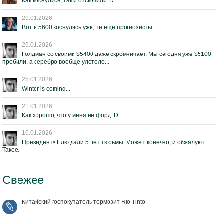
Как коснулись, так и отскочили :D
29.01.2026
Вот и 5600 коснулись уже; те ещё прогнозисты
26.01.2026
Голдман со своими $5400 даже скромничает. Мы сегодня уже $5100
пробили, а серебро вообще улетело...
25.01.2026
Winter is coming...
21.01.2026
Как хорошо, что у меня не форд :D
16.01.2026
Президенту Ёлю дали 5 лет тюрьмы. Может, конечно, и обжалуют.
Такое.
Свежее
Китайский госпокупатель тормозит Rio Tinto