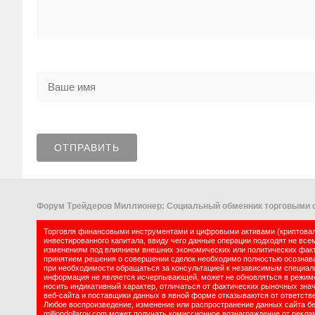
Форум Трейдеров Миллионер: Социальный обменник торговыми с
Торговля финансовыми инструментами и цифровыми активами (криптовалю
инвестированного капитала, ввиду чего данные операции подходят не все
изменениям под влиянием внешних экономических или политических факт
принятием решения о совершении сделок необходимо полностью осознават
при необходимости обращаться за консультацией к независимым специалис
информация не является исчерпывающей, может не обновляться в режиме 
носить индикативный характер, отличаться от фактических рыночных зна
веб-сайта и поставщики данных в явной форме отказываются от ответств
Любое воспроизведение, изменение или распространение данных сайта б
milliondollarov.com может получать комиссионное вознаграждение от рек