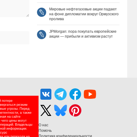
Мировые нефтегазовые акции падают
на фоне дипломатии вокруг Ормузского
пролива
JPMorgan: пора покупать европейские
акции — прибыли и активизм растут
й потере
двергаться резким
вые угрозы. Перед
етентности, а также
нная на сайте
 чего цены могут
операций. Владельцы
О нас
нной информации.
Помочь
есурс
Политика конфидениальности
ми или перехода на