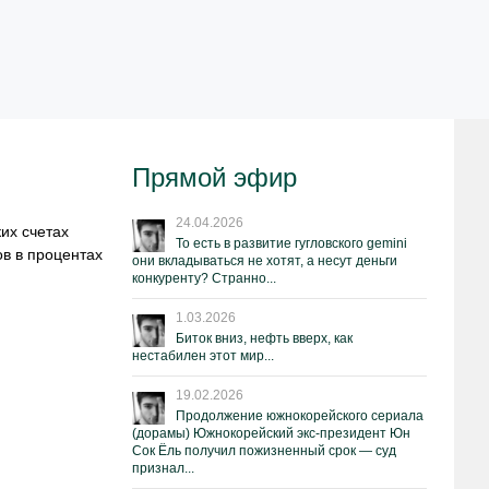
Прямой эфир
24.04.2026
их счетах
То есть в развитие гугловского gemini
ов в процентах
они вкладываться не хотят, а несут деньги
конкуренту? Странно...
1.03.2026
Биток вниз, нефть вверх, как
нестабилен этот мир...
19.02.2026
Продолжение южнокорейского сериала
(дорамы) Южнокорейский экс-президент Юн
Сок Ёль получил пожизненный срок — суд
признал...