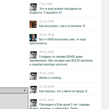
7.02.2026
Это и ещё всякое обсудили на
подкасте. Слушайте
31.01.2026
Как коснулись, так и отскочили :D
29.01.2026
Вот и 5600 коснулись уже; те ещё
прогнозисты
26.01.2026
Голдман со своими $5400 даже
скромничает. Мы сегодня уже $5100 пробили,
а серебро вообще улетело...
25.01.2026
Winter is coming...
21.01.2026
#
Как хорошо, что у меня не форд :D
16.01.2026
Президенту Ёлю дали 5 лет тюрьмы.
Может, конечно, и обжалуют. Такое.