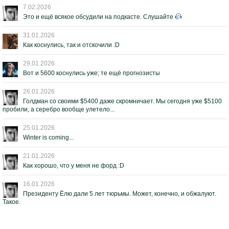
7.02.2026
Это и ещё всякое обсудили на подкасте. Слушайте
31.01.2026
Как коснулись, так и отскочили :D
29.01.2026
Вот и 5600 коснулись уже; те ещё прогнозисты
26.01.2026
Голдман со своими $5400 даже скромничает. Мы сегодня уже $5100
пробили, а серебро вообще улетело...
25.01.2026
Winter is coming...
21.01.2026
Как хорошо, что у меня не форд :D
16.01.2026
Президенту Ёлю дали 5 лет тюрьмы. Может, конечно, и обжалуют.
Такое.