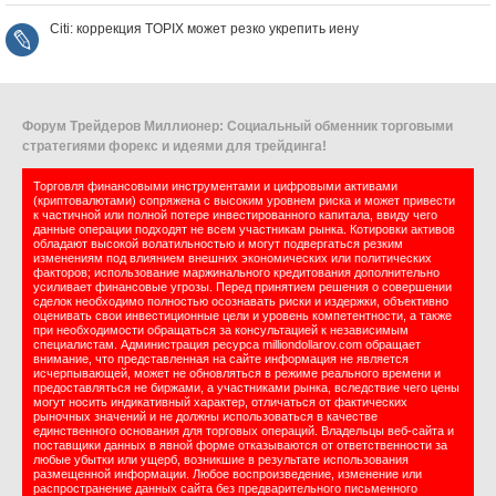
Citi: коррекция TOPIX может резко укрепить иену
Форум Трейдеров Миллионер: Социальный обменник торговыми
стратегиями форекс и идеями для трейдинга!
Торговля финансовыми инструментами и цифровыми активами
(криптовалютами) сопряжена с высоким уровнем риска и может привести
к частичной или полной потере инвестированного капитала, ввиду чего
данные операции подходят не всем участникам рынка. Котировки активов
обладают высокой волатильностью и могут подвергаться резким
изменениям под влиянием внешних экономических или политических
факторов; использование маржинального кредитования дополнительно
усиливает финансовые угрозы. Перед принятием решения о совершении
сделок необходимо полностью осознавать риски и издержки, объективно
оценивать свои инвестиционные цели и уровень компетентности, а также
при необходимости обращаться за консультацией к независимым
специалистам. Администрация ресурса milliondollarov.com обращает
внимание, что представленная на сайте информация не является
исчерпывающей, может не обновляться в режиме реального времени и
предоставляться не биржами, а участниками рынка, вследствие чего цены
могут носить индикативный характер, отличаться от фактических
рыночных значений и не должны использоваться в качестве
единственного основания для торговых операций. Владельцы веб-сайта и
поставщики данных в явной форме отказываются от ответственности за
любые убытки или ущерб, возникшие в результате использования
размещенной информации. Любое воспроизведение, изменение или
распространение данных сайта без предварительного письменного