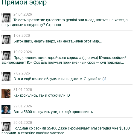
Прямой эфир
24.04.2026
То есть в развитие гугловского gemini они вкладываться не хотят, а
несут деньги конкуренту? Странно...
1.03.2026
Биток вниз, нефть вверх, как нестабилен этот мир...
19.02.2026
Продолжение южнокорейского сериала (дорамы) Южнокорейский
экс-президент Юн Сок Ёль получил пожизненный срок — суд признал...
7.02.2026
Это и ещё всякое обсудили на подкасте. Слушайте
31.01.2026
Как коснулись, так и отскочили :D
29.01.2026
Вот и 5600 коснулись уже; те ещё прогнозисты
26.01.2026
Голдман со своими $5400 даже скромничает. Мы сегодня уже $5100
пробили, а серебро вообще улетело...