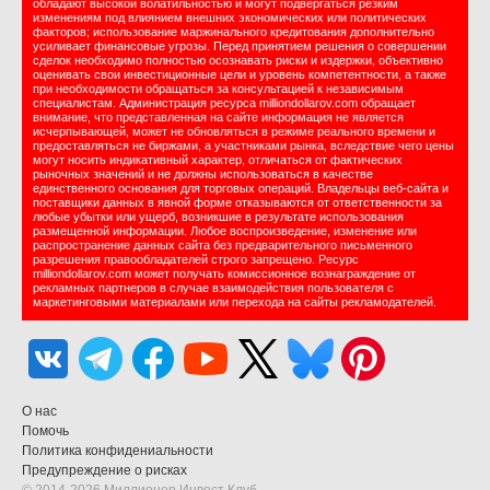
обладают высокой волатильностью и могут подвергаться резким
изменениям под влиянием внешних экономических или политических
факторов; использование маржинального кредитования дополнительно
усиливает финансовые угрозы. Перед принятием решения о совершении
сделок необходимо полностью осознавать риски и издержки, объективно
оценивать свои инвестиционные цели и уровень компетентности, а также
при необходимости обращаться за консультацией к независимым
специалистам. Администрация ресурса milliondollarov.com обращает
внимание, что представленная на сайте информация не является
исчерпывающей, может не обновляться в режиме реального времени и
предоставляться не биржами, а участниками рынка, вследствие чего цены
могут носить индикативный характер, отличаться от фактических
рыночных значений и не должны использоваться в качестве
единственного основания для торговых операций. Владельцы веб-сайта и
поставщики данных в явной форме отказываются от ответственности за
любые убытки или ущерб, возникшие в результате использования
размещенной информации. Любое воспроизведение, изменение или
распространение данных сайта без предварительного письменного
разрешения правообладателей строго запрещено. Ресурс
milliondollarov.com может получать комиссионное вознаграждение от
рекламных партнеров в случае взаимодействия пользователя с
маркетинговыми материалами или перехода на сайты рекламодателей.
О нас
Помочь
Политика конфидениальности
Предупреждение о рисках
© 2014-2026 Миллионер Инвест Клуб