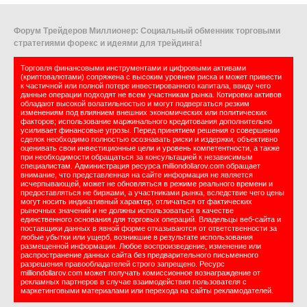
Форум Трейдеров Миллионер: Социальный обменник торговыми
стратегиями форекс и идеями для трейдинга!
Торговля финансовыми инструментами и цифровыми активами
(криптовалютами) сопряжена с высоким уровнем риска и может привести
к частичной или полной потере инвестированного капитала, ввиду чего
данные операции подходят не всем участникам рынка. Котировки активов
обладают высокой волатильностью и могут подвергаться резким
изменениям под влиянием внешних экономических или политических
факторов; использование маржинального кредитования дополнительно
усиливает финансовые угрозы. Перед принятием решения о совершении
сделок необходимо полностью осознавать риски и издержки, объективно
оценивать свои инвестиционные цели и уровень компетентности, а также
при необходимости обращаться за консультацией к независимым
специалистам. Администрация ресурса milliondollarov.com обращает
внимание, что представленная на сайте информация не является
исчерпывающей, может не обновляться в режиме реального времени и
предоставляться не биржами, а участниками рынка, вследствие чего цены
могут носить индикативный характер, отличаться от фактических
рыночных значений и не должны использоваться в качестве
единственного основания для торговых операций. Владельцы веб-сайта и
поставщики данных в явной форме отказываются от ответственности за
любые убытки или ущерб, возникшие в результате использования
размещенной информации. Любое воспроизведение, изменение или
распространение данных сайта без предварительного письменного
разрешения правообладателей строго запрещено. Ресурс
milliondollarov.com может получать комиссионное вознаграждение от
рекламных партнеров в случае взаимодействия пользователя с
маркетинговыми материалами или перехода на сайты рекламодателей.