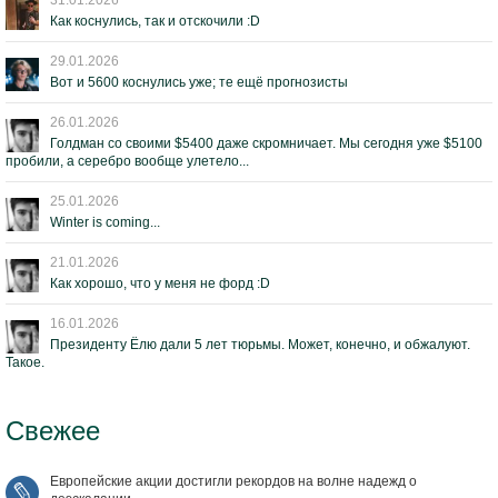
31.01.2026
Как коснулись, так и отскочили :D
29.01.2026
Вот и 5600 коснулись уже; те ещё прогнозисты
26.01.2026
Голдман со своими $5400 даже скромничает. Мы сегодня уже $5100
пробили, а серебро вообще улетело...
25.01.2026
Winter is coming...
21.01.2026
Как хорошо, что у меня не форд :D
16.01.2026
Президенту Ёлю дали 5 лет тюрьмы. Может, конечно, и обжалуют.
Такое.
Свежее
Европейские акции достигли рекордов на волне надежд о