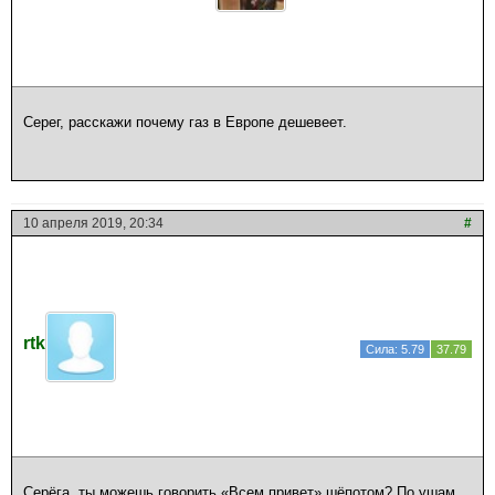
Серег, расскажи почему газ в Европе дешевеет.
10 апреля 2019, 20:34
#
rtk
Сила: 5.79
37.79
Серёга, ты можешь говорить «Всем привет» шёпотом? По ушам