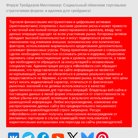
Форум Трейдеров Миллионер: Социальный обменник торговыми
стратегиями форекс и идеями для трейдинга!
Торговля финансовыми инструментами и цифровыми активами
(криптовалютами) сопряжена с высоким уровнем риска и может привести
к частичной или полной потере инвестированного капитала, ввиду чего
данные операции подходят не всем участникам рынка. Котировки активов
обладают высокой волатильностью и могут подвергаться резким
изменениям под влиянием внешних экономических или политических
факторов; использование маржинального кредитования дополнительно
усиливает финансовые угрозы. Перед принятием решения о совершении
сделок необходимо полностью осознавать риски и издержки, объективно
оценивать свои инвестиционные цели и уровень компетентности, а также
при необходимости обращаться за консультацией к независимым
специалистам. Администрация ресурса milliondollarov.com обращает
внимание, что представленная на сайте информация не является
исчерпывающей, может не обновляться в режиме реального времени и
предоставляться не биржами, а участниками рынка, вследствие чего цены
могут носить индикативный характер, отличаться от фактических
рыночных значений и не должны использоваться в качестве
единственного основания для торговых операций. Владельцы веб-сайта и
поставщики данных в явной форме отказываются от ответственности за
любые убытки или ущерб, возникшие в результате использования
размещенной информации. Любое воспроизведение, изменение или
распространение данных сайта без предварительного письменного
разрешения правообладателей строго запрещено. Ресурс
milliondollarov.com может получать комиссионное вознаграждение от
рекламных партнеров в случае взаимодействия пользователя с
маркетинговыми материалами или перехода на сайты рекламодателей.