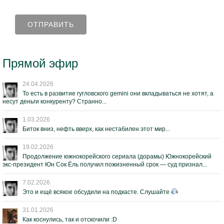
Прямой эфир
24.04.2026
То есть в развитие гугловского gemini они вкладываться не хотят, а
несут деньги конкуренту? Странно...
1.03.2026
Биток вниз, нефть вверх, как нестабилен этот мир...
19.02.2026
Продолжение южнокорейского сериала (дорамы) Южнокорейский
экс-президент Юн Сок Ёль получил пожизненный срок — суд признал...
7.02.2026
Это и ещё всякое обсудили на подкасте. Слушайте
31.01.2026
Как коснулись, так и отскочили :D