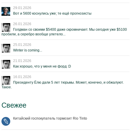
29.01.2026
Вот и 5600 коснулись уже; те ещё прогнозисты
26.01.2026
Голдман со своими $5400 даже скромничает. Мы сегодня уже $5100
пробили, а серебро вообще улетело...
25.01.2026
Winter is coming...
21.01.2026
Как хорошо, что у меня не форд :D
16.01.2026
Президенту Ёлю дали 5 лет тюрьмы. Может, конечно, и обжалуют.
Такое.
Свежее
Китайский госпокупатель тормозит Rio Tinto