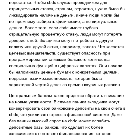
недостатки. Чтобы cbdc служил проводником для
отрицательных ставок, странам, вероятно, нужно было бы
ликвидировать наличные деньги, иначе люди могли бы
по-прежнему выбирать физические, а не виртуальные
деньги. Более того, если cbdc имеет глубоко
отрицательную процентную ставку, люди могут потерять
доверие к ней. Вкладчики могут потребовать другую
валюту или другой актив, например, золото. Что касается
целевых вмешательств, существует опасность при
программировании слишком большого количества
специальных функций в цифровых валютах. Они начали
бы напоминать ценные бумаги с конкретными целями,
подрывая взаимозаменяемость, которая была
характерной чертой денег со времен кауриных раковин.
Центральным банкам также придется обратить внимание
на новые уязвимости. В случае паники вкладчики могут
конвертировать свои банковские депозиты на свои счета в
cbdc, что усиливает стресс в финансовой системе. Даже
без паники высокий спрос на cbdc может ослабить
депозитные базы банков, что сделает их более
зависимыми от оптового финансирования, которое