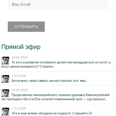
Прямой эфир
24.04.2026
То есть в развитие гугловского gemini они вкладываться не хотят, а
несут деньги конкуренту? Странно...
1.03.2026
Биток вниз, нефть вверх, как нестабилен этот мир...
19.02.2026
Продолжение южнокорейского сериала (дорамы) Южнокорейский
экс-президент Юн Сок Ёль получил пожизненный срок — суд признал...
7.02.2026
Это и ещё всякое обсудили на подкасте. Слушайте