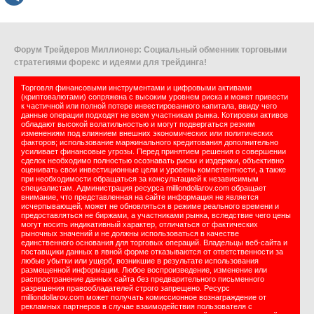
Форум Трейдеров Миллионер: Социальный обменник торговыми
стратегиями форекс и идеями для трейдинга!
Торговля финансовыми инструментами и цифровыми активами
(криптовалютами) сопряжена с высоким уровнем риска и может привести
к частичной или полной потере инвестированного капитала, ввиду чего
данные операции подходят не всем участникам рынка. Котировки активов
обладают высокой волатильностью и могут подвергаться резким
изменениям под влиянием внешних экономических или политических
факторов; использование маржинального кредитования дополнительно
усиливает финансовые угрозы. Перед принятием решения о совершении
сделок необходимо полностью осознавать риски и издержки, объективно
оценивать свои инвестиционные цели и уровень компетентности, а также
при необходимости обращаться за консультацией к независимым
специалистам. Администрация ресурса milliondollarov.com обращает
внимание, что представленная на сайте информация не является
исчерпывающей, может не обновляться в режиме реального времени и
предоставляться не биржами, а участниками рынка, вследствие чего цены
могут носить индикативный характер, отличаться от фактических
рыночных значений и не должны использоваться в качестве
единственного основания для торговых операций. Владельцы веб-сайта и
поставщики данных в явной форме отказываются от ответственности за
любые убытки или ущерб, возникшие в результате использования
размещенной информации. Любое воспроизведение, изменение или
распространение данных сайта без предварительного письменного
разрешения правообладателей строго запрещено. Ресурс
milliondollarov.com может получать комиссионное вознаграждение от
рекламных партнеров в случае взаимодействия пользователя с