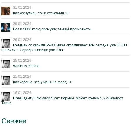
31.01.2026
Как коснулись, так и отскочили :D
29.01.2026
Вот и 5600 коснулись уже; те ещё прогнозисты
26.01.2026
Голдман со своими $5400 даже скромничает. Мы сегодня уже $5100
пробили, а серебро вообще улетело...
25.01.2026
Winter is coming...
21.01.2026
Как хорошо, что у меня не форд :D
16.01.2026
Президенту Ёлю дали 5 лет тюрьмы. Может, конечно, и обжалуют.
Такое.
Свежее