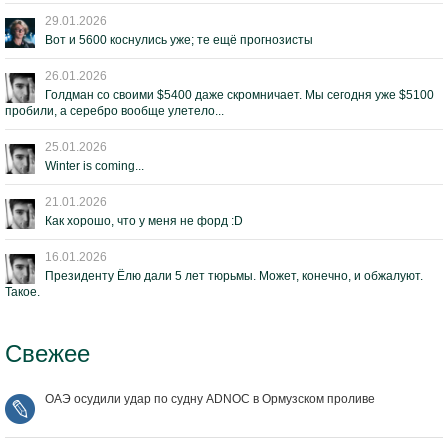
29.01.2026
Вот и 5600 коснулись уже; те ещё прогнозисты
26.01.2026
Голдман со своими $5400 даже скромничает. Мы сегодня уже $5100
пробили, а серебро вообще улетело...
25.01.2026
Winter is coming...
21.01.2026
Как хорошо, что у меня не форд :D
16.01.2026
Президенту Ёлю дали 5 лет тюрьмы. Может, конечно, и обжалуют.
Такое.
Свежее
ОАЭ осудили удар по судну ADNOC в Ормузском проливе