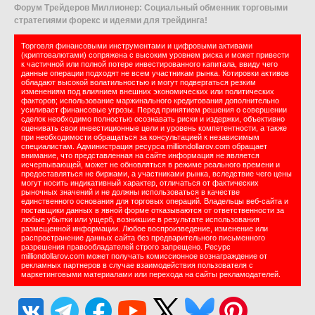
Форум Трейдеров Миллионер: Социальный обменник торговыми
стратегиями форекс и идеями для трейдинга!
Торговля финансовыми инструментами и цифровыми активами
(криптовалютами) сопряжена с высоким уровнем риска и может привести
к частичной или полной потере инвестированного капитала, ввиду чего
данные операции подходят не всем участникам рынка. Котировки активов
обладают высокой волатильностью и могут подвергаться резким
изменениям под влиянием внешних экономических или политических
факторов; использование маржинального кредитования дополнительно
усиливает финансовые угрозы. Перед принятием решения о совершении
сделок необходимо полностью осознавать риски и издержки, объективно
оценивать свои инвестиционные цели и уровень компетентности, а также
при необходимости обращаться за консультацией к независимым
специалистам. Администрация ресурса milliondollarov.com обращает
внимание, что представленная на сайте информация не является
исчерпывающей, может не обновляться в режиме реального времени и
предоставляться не биржами, а участниками рынка, вследствие чего цены
могут носить индикативный характер, отличаться от фактических
рыночных значений и не должны использоваться в качестве
единственного основания для торговых операций. Владельцы веб-сайта и
поставщики данных в явной форме отказываются от ответственности за
любые убытки или ущерб, возникшие в результате использования
размещенной информации. Любое воспроизведение, изменение или
распространение данных сайта без предварительного письменного
разрешения правообладателей строго запрещено. Ресурс
milliondollarov.com может получать комиссионное вознаграждение от
рекламных партнеров в случае взаимодействия пользователя с
маркетинговыми материалами или перехода на сайты рекламодателей.