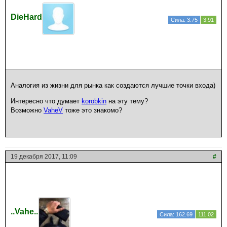
DieHard
Сила: 3.75
3.91
Аналогия из жизни для рынка как создаются лучшие точки входа)
Интересно что думает
korobkin
на эту тему?
Возможно
VaheV
тоже это знакомо?
19 декабря 2017, 11:09
#
..Vahe..
Сила: 162.69
111.02