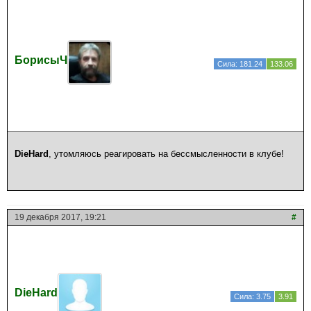
БорисыЧ
Сила: 181.24
133.06
DieHard
, утомляюсь реагировать на бессмысленности в клубе!
19 декабря 2017, 19:21
#
DieHard
Сила: 3.75
3.91