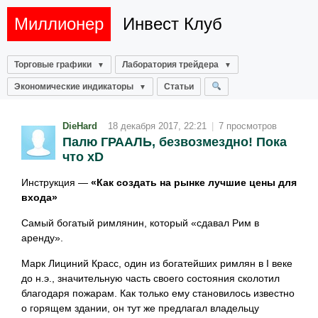
Миллионер
Инвест Клуб
Торговые графики
Лаборатория трейдера
Экономические индикаторы
Статьи
DieHard
18 декабря 2017, 22:21
|
7 просмотров
Палю ГРААЛЬ, безвозмездно! Пока
что xD
Инструкция —
«Как создать на рынке лучшие цены для
входа»
Самый богатый римлянин, который «сдавал Рим в
аренду».
Марк Лициний Красс, один из богатейших римлян в I веке
до н.э., значительную часть своего состояния сколотил
благодаря пожарам. Как только ему становилось известно
о горящем здании, он тут же предлагал владельцу